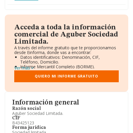
Acceda a toda la información
comercial de Aguber Sociedad
Limitada.
A través del informe gratuito que te proporcionamos
desde Einforma, donde vas a encontrar:
Datos identificativos: Denominación, CIF,
Teléfono, Domicilio.
Informe Mercantil Completo (BORME).
Ver más
Gráficos de Evolución Ventas y Empleados.
Consejo de Administración y Administradores.
QUIERO MI INFORME GRATUITO
Directivos y Ejecutivos.
Accionistas.
Participaciones y Vinculaciones en otras empresas.
Artículos de prensa publicados sobre la empresa.
Información oficial y registral complementaria.
Información general
Razón social
Aguber Sociedad Limitada.
CIF
B43425123
Forma jurídica
Sociedad limitada