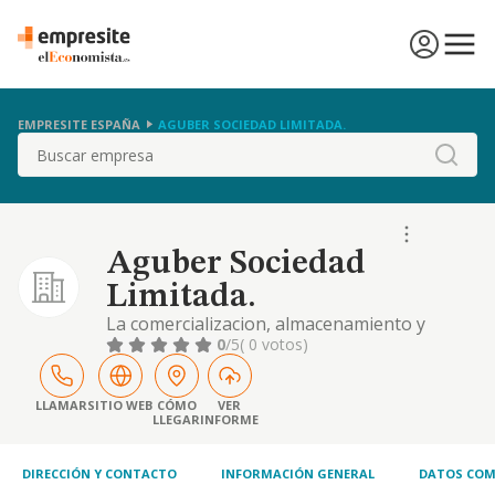
EMPRESITE ESPAÑA
AGUBER SOCIEDAD LIMITADA.
Buscar
Aguber Sociedad
Limitada.
La comercializacion, almacenamiento y
distribucion de productos y derivados
0
/5
( 0 votos)
carnicos, despojos y toda clase de productos
derivados de los mismos.
LLAMAR
SITIO WEB
CÓMO
VER
LLEGAR
INFORME
DIRECCIÓN Y CONTACTO
INFORMACIÓN GENERAL
DATOS COM