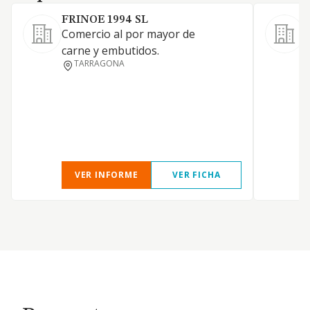
FRINOE 1994 SL
Comercio al por mayor de
M
carne y embutidos.
m
TARRAGONA
VER INFORME
VER FICHA