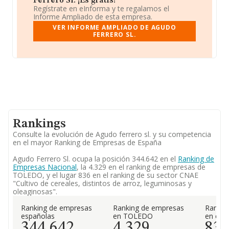
Ferrero Sl. ¡Es gratis!
Regístrate en eInforma y te regalamos el
Informe Ampliado de esta empresa.
VER INFORME AMPLIADO DE AGUDO
FERRERO SL.
Rankings
Consulte la evolución de Agudo ferrero sl. y su competencia
en el mayor Ranking de Empresas de España
Agudo Ferrero Sl. ocupa la posición 344.642 en el
Ranking de
Empresas Nacional
, la 4.329 en el ranking de empresas de
TOLEDO, y el lugar 836 en el ranking de su sector CNAE
"Cultivo de cereales, distintos de arroz, leguminosas y
oleaginosas".
Ranking de empresas
Ranking de empresas
Rankin
españolas
en TOLEDO
en el 
344.642
4.329
83