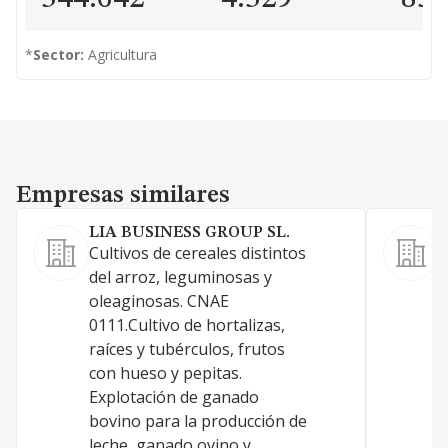
*
Sector:
Agricultura
Empresas similares
Empresas similares
LIA BUSINESS GROUP SL.
S
Cultivos de cereales distintos
0
del arroz, leguminosas y
(
oleaginosas. CNAE
y
0111.Cultivo de hortalizas,
raíces y tubérculos, frutos
con hueso y pepitas.
Explotación de ganado
bovino para la producción de
leche, ganado ovino y