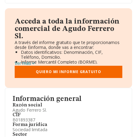
Acceda a toda la información
comercial de Agudo Ferrero
Sl.
A través del informe gratuito que te proporcionamos
desde Einforma, donde vas a encontrar:
Datos identificativos: Denominación, CIF,
Teléfono, Domicilio.
Informe Mercantil Completo (BORME).
Ver más
Gráficos de Evolución Ventas y Empleados.
Consejo de Administración y Administradores.
QUIERO MI INFORME GRATUITO
Directivos y Ejecutivos.
Accionistas.
Participaciones y Vinculaciones en otras empresas.
Artículos de prensa publicados sobre la empresa.
Información oficial y registral complementaria.
Información general
Razón social
Agudo Ferrero Sl.
CIF
B01893387
Forma jurídica
Sociedad limitada
Sector