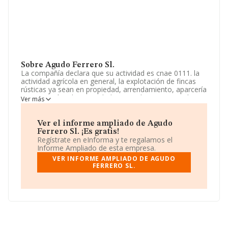
Sobre Agudo Ferrero Sl.
La compañía declara que su actividad es cnae 0111. la
actividad agrícola en general, la explotación de fincas
rústicas ya sean en propiedad, arrendamiento, aparcería
o integración y las actividades complementarias a las
Ver más
anteriores, así como la realización de trabajos agrícolas
a terceros. La empresa aparece inscrita en el Registro
Mercantil como Sociedad Limitada. Su CNAE
Ver el informe ampliado de Agudo
corresponde a 0111 con código 'Cultivo de cereales
Ferrero Sl. ¡Es gratis!
(excepto arroz), leguminosas y semillas oleaginosas'. La
Regístrate en eInforma y te regalamos el
empresa no tiene actividad en mercados exteriores.
Informe Ampliado de esta empresa.
VER INFORME AMPLIADO DE AGUDO
En base a la Recomendación 2003/361/CE de la
FERRERO SL.
Comisión, de 6 de mayo de 2003, sobre la definición de
microempresas, pequeñas y medianas empresas, la
compañía se puede calificar como microempresa. No
ha habido variación en cuanto al número de empleados
con respecto al 2023 y según los datos a disposición de
INFORMA, ha tenido un número de empleados por
debajo de la media de sector.