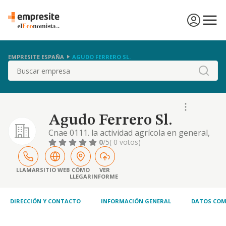
EMPRESITE ESPAÑA
AGUDO FERRERO SL.
Buscar
Agudo Ferrero Sl.
Cnae 0111. la actividad agrícola en general,
la explotación de fincas rústicas ya sean en
0
/5
( 0 votos)
propiedad, arrendamiento, aparcería o
integración y las actividades
complementarias a las anteriores, así como
LLAMAR
SITIO WEB
CÓMO
VER
LLEGAR
INFORME
la realización de trabajos agrícolas a
terceros
DIRECCIÓN Y CONTACTO
INFORMACIÓN GENERAL
DATOS COM