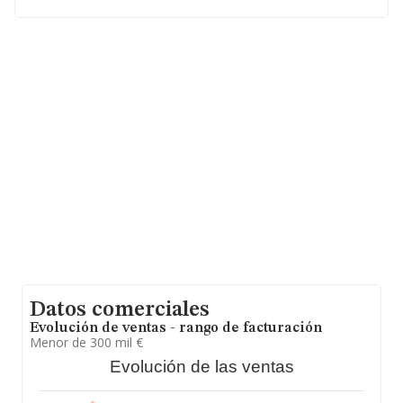
En relación con el sector y disponiendo de los datos de
hasta 231.218 empresas, en el ámbito nacional la
facturación alcanza la cifra de 29.817 millones de euros
y en 2014 la media de facturación de ventas entre todas
las compañías alcanza los 128 mil euros. Respecto a la
información de la provincia (hablamos de Málaga), en la
base de datos INFORMA constan 17407 empresas,
cuyas ventas han obtenido los 1.345 millones de euros.
Finalmente, para completar los datos de sector, en
2014, la media de empleados de las empresas es de 1;
la media de antigüedad desde la constitución es de 20
años.
Datos comerciales
Evolución de ventas - rango de facturación
Menor de 300 mil €
Evolución de las ventas