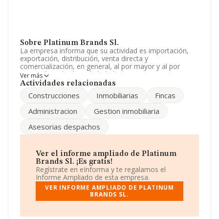
Sobre Platinum Brands Sl.
La empresa informa que su actividad es importación,
exportación, distribución, venta directa y
comercialización, en general, al por mayor y al por
menor de toda clase de bebidas. La empresa aparece
Ver más
inscrita en el Registro Mercantil como Sociedad
Actividades relacionadas
Limitada. Su CNAE corresponde a 6812 con código
Construcciones
Inmobiliarias
Fincas
'%cnae%'. La compañía no tiene actividad en mercados
exteriores.
Administracion
Gestion inmobiliaria
No ha habido variación en cuanto al número de
Asesorias despachos
empleados con respecto al 2013 y teniendo en cuenta
la información disponible en INFORMA, ha dispuesto de
un número de empleados por debajo de la media de
sector.
Ver el informe ampliado de Platinum
Brands Sl. ¡Es gratis!
Su email es
platinumbrands.es@hotmail.com
.
Regístrate en eInforma y te regalamos el
Informe Ampliado de esta empresa.
La sociedad española
Platinum Brands S.L
, con
VER INFORME AMPLIADO DE PLATINUM
número de identificación fiscal B93032548, tiene
BRANDS SL.
domicilio fiscal en Calle Jacinto Benavente C.Com. Las
Palm, (29640), en el municipio de Fuengirola, en
Málaga, Andalucía.