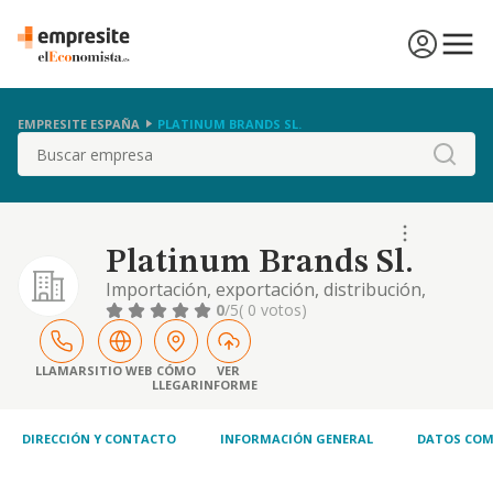
EMPRESITE ESPAÑA
PLATINUM BRANDS SL.
Buscar
Platinum Brands Sl.
Importación, exportación, distribución,
venta directa y comercialización, en general,
0
/5
( 0 votos)
al por mayor y al por menor de toda clase de
bebidas.
LLAMAR
SITIO WEB
CÓMO
VER
LLEGAR
INFORME
DIRECCIÓN Y CONTACTO
INFORMACIÓN GENERAL
DATOS COM