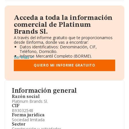
Acceda a toda la información
comercial de Platinum
Brands Sl.
A través del informe gratuito que te proporcionamos
desde Einforma, donde vas a encontrar:
Datos identificativos: Denominación, CIF,
Teléfono, Domicilio.
Informe Mercantil Completo (BORME).
Ver más
Gráficos de Evolución Ventas y Empleados.
Consejo de Administración y Administradores.
QUIERO MI INFORME GRATUITO
Directivos y Ejecutivos.
Accionistas.
Participaciones y Vinculaciones en otras empresas.
Artículos de prensa publicados sobre la empresa.
Información oficial y registral complementaria.
Información general
Razón social
Platinum Brands Sl.
CIF
B93032548
Forma jurídica
Sociedad limitada
Sector
Construcción y actividades