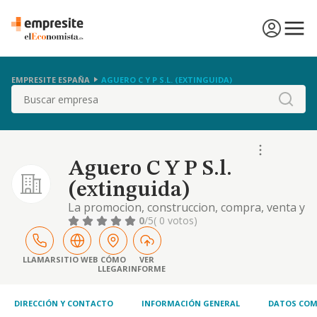
EMPRESITE ESPAÑA
AGUERO C Y P S.L. (EXTINGUIDA)
Buscar
Aguero C Y P S.l.
(extinguida)
La promocion, construccion, compra, venta y
arrendamiento de toda clase de inmuebles
0
/5
( 0 votos)
de cualquier naturaleza.
LLAMAR
SITIO WEB
CÓMO
VER
LLEGAR
INFORME
DIRECCIÓN Y CONTACTO
INFORMACIÓN GENERAL
DATOS COM