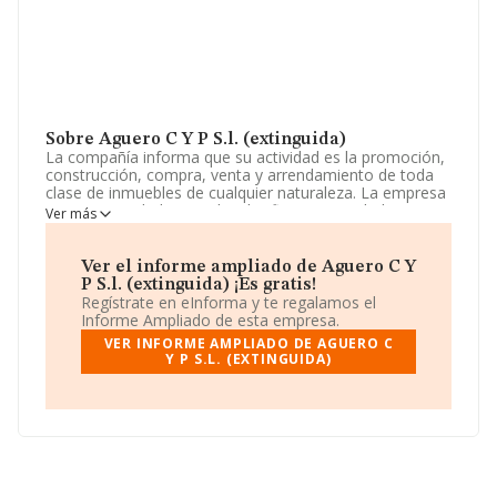
Sobre Aguero C Y P S.l. (extinguida)
La compañía informa que su actividad es la promoción,
construcción, compra, venta y arrendamiento de toda
clase de inmuebles de cualquier naturaleza. La empresa
es una Sociedad Limitada. Clasifica su actividad CNAE
Ver más
como '%cnae%', código 6812. La compañía no tiene
actividad en mercados exteriores.
Ver el informe ampliado de Aguero C Y
Su teléfono es 916659227.
P S.l. (extinguida) ¡Es gratis!
Regístrate en eInforma y te regalamos el
La empresa española
Aguero C y P S.L. (extinguida)
,
Informe Ampliado de esta empresa.
NIF B82011339, tiene domicilio fiscal en Calle San
VER INFORME AMPLIADO DE AGUERO C
Crispin núm. 1, (28011), en el municipio de Madrid,
Y P S.L. (EXTINGUIDA)
Madrid.
En relación con el sector y disponiendo de los datos de
hasta 231.218 empresas, en el ámbito nacional la
facturación alcanza la cifra de 29.817 millones de euros
y se calcula un promedio de facturación de 128 mil
euros entre todas las compañías. En relación con la
información de la provincia de Madrid, en la base de