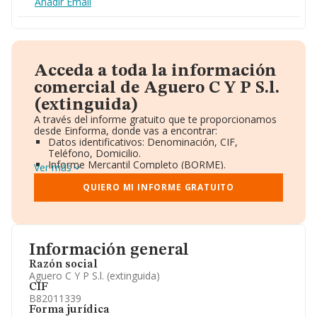
Añadir Email
Acceda a toda la información
comercial de Aguero C Y P S.l.
(extinguida)
A través del informe gratuito que te proporcionamos
desde Einforma, donde vas a encontrar:
Datos identificativos: Denominación, CIF,
Teléfono, Domicilio.
Informe Mercantil Completo (BORME).
Ver más
Gráficos de Evolución Ventas y Empleados.
Consejo de Administración y Administradores.
QUIERO MI INFORME GRATUITO
Directivos y Ejecutivos.
Accionistas.
Participaciones y Vinculaciones en otras empresas.
Artículos de prensa publicados sobre la empresa.
Información oficial y registral complementaria.
Información general
Razón social
Aguero C Y P S.l. (extinguida)
CIF
B82011339
Forma jurídica