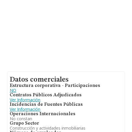
datos de INFORMA aparecen 39467 empresas, cuyas
ventas han obtenido los 14.368 millones de euros. Para
aportar ulterior información de interés en el ámbito
sectorial, los empleados de media son 1. La antigüedad
alcanza los 20 años desde la constitución.
Datos comerciales
Estructura corporativa - Participaciones
NO
Contratos Públicos Adjudicados
Ver Información
Incidencias de Fuentes Públicas
Ver Información
Operaciones Internacionales
No constan
Grupo Sector
Construcción y actividades inmobiliarias