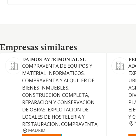
Empresas similares
Empresas similares
DAIMOS PATRIMONIAL SL
FE
COMPRAVENTA DE EQUIPOS Y
AD
MATERIAL INFORMATICOS.
EX
COMPRAVENTA Y ALQUILER DE
UR
BIENES INMUEBLES.
AG
CONSTRUCCION COMPLETA,
DI
REPARACION Y CONSERVACION
PL
DE OBRAS. EXPLOTACION DE
EJ
LOCALES DE HOSTELERIA Y
Y 
RESTAURACION. COMPRAVENTA,
MADRID