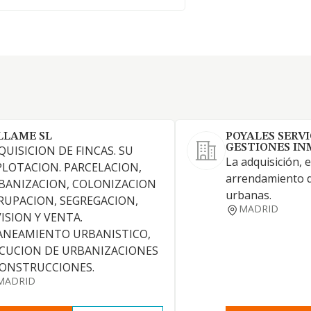
LLAME SL
POYALES SERVI
GESTIONES INM
QUISICION DE FINCAS. SU
La adquisición, 
PLOTACION. PARCELACION,
arrendamiento de
BANIZACION, COLONIZACION
urbanas.
RUPACION, SEGREGACION,
MADRID
VISION Y VENTA.
ANEAMIENTO URBANISTICO,
ECUCION DE URBANIZACIONES
CONSTRUCCIONES.
MADRID