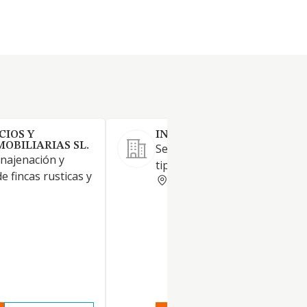
CIOS Y
INURBI SL
OBILIARIAS SL.
Servicios inmobiliarios de to
enajenación y
tipo.
 fincas rusticas y
MADRID