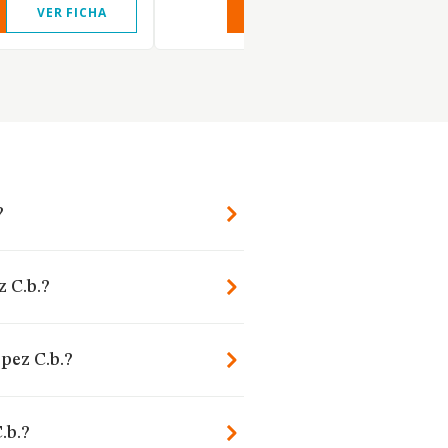
VER FICHA
VER INFORME
VER FIC
?
z C.b.?
pez C.b.?
.b.?