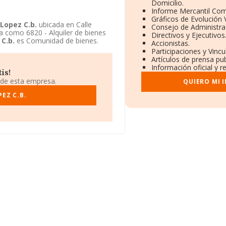
Domicilio.
Informe Mercantil Co
Gráficos de Evolución
Lopez C.b.
ubicada en Calle
Consejo de Administra
da como 6820 - Alquiler de bienes
Directivos y Ejecutivos
C.b.
es Comunidad de bienes.
Accionistas.
Participaciones y Vinc
Artículos de prensa pu
Información oficial y r
is!
 de esta empresa.
QUIERO MI 
EZ C.B.