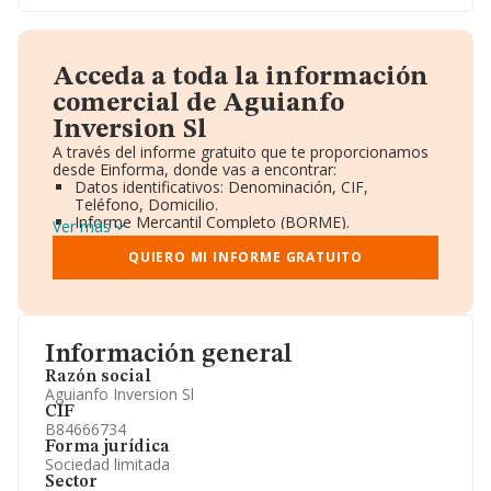
Acceda a toda la información
comercial de Aguianfo
Inversion Sl
A través del informe gratuito que te proporcionamos
desde Einforma, donde vas a encontrar:
Datos identificativos: Denominación, CIF,
Teléfono, Domicilio.
Informe Mercantil Completo (BORME).
Ver más
Gráficos de Evolución Ventas y Empleados.
Consejo de Administración y Administradores.
QUIERO MI INFORME GRATUITO
Directivos y Ejecutivos.
Accionistas.
Participaciones y Vinculaciones en otras empresas.
Artículos de prensa publicados sobre la empresa.
Información oficial y registral complementaria.
Información general
Razón social
Aguianfo Inversion Sl
CIF
B84666734
Forma jurídica
Sociedad limitada
Sector