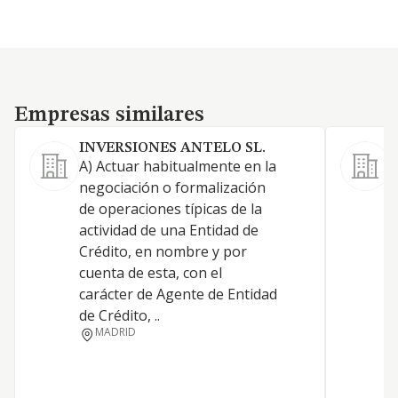
Empresas similares
Empresas similares
INVERSIONES ANTELO SL.
A) Actuar habitualmente en la
L
negociación o formalización
p
de operaciones típicas de la
p
actividad de una Entidad de
d
Crédito, en nombre y por
e
cuenta de esta, con el
e
carácter de Agente de Entidad
e
de Crédito, ..
s
MADRID
n
a
c