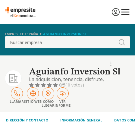
EMPRESITE ESPAÑA
AGUIANFO INVERSION SL
Buscar
Aguianfo Inversion Sl
La adquisicion, tenencia, disfrute,
suscripcion, administracion, direccion,
0
/5
( 0 votos)
gestion y enajenacion de valores
mobiliarios, acciones o participaciones en
sociedades y otras personas juridicas,
LLAMAR
SITIO WEB
CÓMO
VER
LLEGAR
INFORME
nacionales o extranjeras
DIRECCIÓN Y CONTACTO
INFORMACIÓN GENERAL
DATOS COM