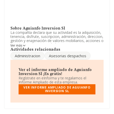
Sobre Aguianfo Inversion Sl
La compañía declara que su actividad es la adquisición,
tenencia, disfrute, suscripcion, administración, direccion,
gestión y enajenación de valores mobiliarios, acciones o
participaciones en sociedades y otras personas
Ver más
juridicas, nacionales o extranjeras. La empresa aparece
Actividades relacionadas
inscrita en el Registro Mercantil como Sociedad
Administracion
Asesorias despachos
Limitada. Su actividad CNAE es 'Otras actividades
crediticias' con código 6492. No realiza actividad de
importación y/o exportación.
Ver el informe ampliado de Aguianfo
La compañía
Aguianfo Inversion S.L
, B84666734, se
Inversion Sl ¡Es gratis!
encuentra en Calle López De Hoyos núm. 62 3 D,
Regístrate en eInforma y te regalamos el
(28002), Madrid, Madrid.
Informe Ampliado de esta empresa.
VER INFORME AMPLIADO DE AGUIANFO
En base a la información de la que dispone INFORMA
INVERSION SL
sobre 2.436 compañías, a nivel nacional la facturación
asciende a 2.590 millones de euros y se calcula un
promedio de facturación de 1 millón de euros entre
todas las compañías. Respecto a la información de la
provincia (hablamos de Madrid), en la base de datos
INFORMA constan 1300 empresas, cuyas ventas en