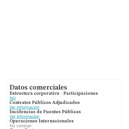
2019 han alcanzado los 1.890 millones de euros.
Finalmente, para completar los datos de sector, en
2019, la media de antigüedad desde la constitución es
de 15 años. Los empleados de media son 3.
Datos comerciales
Estructura corporativa - Participaciones
NO
Contratos Públicos Adjudicados
Ver Información
Incidencias de Fuentes Públicas
Ver Información
Operaciones Internacionales
No constan