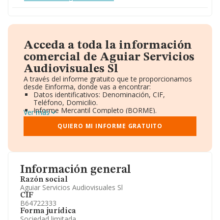
Acceda a toda la información
comercial de Aguiar Servicios
Audiovisuales Sl
A través del informe gratuito que te proporcionamos
desde Einforma, donde vas a encontrar:
Datos identificativos: Denominación, CIF,
Teléfono, Domicilio.
Informe Mercantil Completo (BORME).
Ver más
Gráficos de Evolución Ventas y Empleados.
Consejo de Administración y Administradores.
QUIERO MI INFORME GRATUITO
Directivos y Ejecutivos.
Accionistas.
Participaciones y Vinculaciones en otras empresas.
Artículos de prensa publicados sobre la empresa.
Información oficial y registral complementaria.
Información general
Razón social
Aguiar Servicios Audiovisuales Sl
CIF
B64722333
Forma jurídica
Sociedad limitada