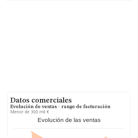
27 P. Ent Pta. 2, (08011), en el municipio de Barcelona,
Cataluña.
En relación con el sector y disponiendo de los datos de
hasta 41.818 empresas, en el ámbito nacional la
facturación alcanza la cifra de 29.667 millones de euros
y el promedio de la facturación de ventas entre todas
las compañías asciende a los 709 mil euros. Como
información adicional de interés, la media de empleados
de las empresas es de 5; la antigüedad desde la
constitución es de 16 años.
Datos comerciales
Evolución de ventas - rango de facturación
Menor de 300 mil €
Evolución de las ventas