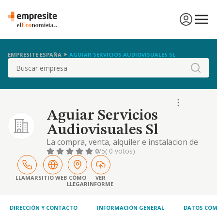
EMPRESITE ESPAÑA
AGUIAR SERVICIOS AUDIOVISUALES SL
Buscar
Aguiar Servicios
Audiovisuales Sl
La compra, venta, alquiler e instalacion de
todo tipo de equipos de audio y video, asi
0
/5
( 0 votos)
como el, ejercicio de cuantas otras
actividades guarden relacion o analogia con
dicho objeto principal.
LLAMAR
SITIO WEB
CÓMO
VER
LLEGAR
INFORME
DIRECCIÓN Y CONTACTO
INFORMACIÓN GENERAL
DATOS COM