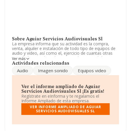
Sobre Aguiar Servicios Audiovisuales Sl
La empresa informa que su actividad es la compra,
venta, alquiler e instalación de todo tipo de equipos de
audio y video, así como el, ejercicio de cuantas otras
actividades guarden relacion o analogia con dicho
Ver más
objeto principal. La sociedad está registrada como
Actividades relacionadas
Sociedad Limitada. Tiene CNAE: 7112 - 'Servicios
Audio
Imagen sonido
Equipos video
técnicos de ingeniería y otras actividades relacionadas
con el asesoramiento técnico'. La empresa no tiene
actividad en mercados exteriores.
Ver el informe ampliado de Aguiar
Ha contado con el mismo número de empleados y
Servicios Audiovisuales Sl ¡Es gratis!
teniendo en cuenta la información a disposición de
Regístrate en eInforma y te regalamos el
INFORMA, ha contado con un número de empleados
Informe Ampliado de esta empresa.
inferior a la media de sector.
VER INFORME AMPLIADO DE AGUIAR
SERVICIOS AUDIOVISUALES SL
La dirección de correo es
onaudiovisual@hotmail.com
.
La sociedad
Aguiar Servicios Audiovisuales S.L
, con
NIF B64722333, se encuentra en Calle Casanova núm.