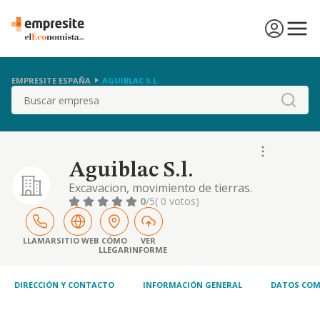
EMPRESITE ESPAÑA
AGUIBLAC S.L.
Buscar
Aguiblac S.l.
Excavacion, movimiento de tierras.
urbanizacion, parcelacion y reparacion de
0
/5
( 0 votos)
terrenos. construccion de viviendas de todo
tipo. compraventa y enajenacion, de
inmuebles.
LLAMAR
SITIO WEB
CÓMO
VER
LLEGAR
INFORME
DIRECCIÓN Y CONTACTO
INFORMACIÓN GENERAL
DATOS COM