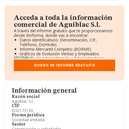
Acceda a toda la información
comercial de Aguiblac S.l.
A través del informe gratuito que te proporcionamos
desde Einforma, donde vas a encontrar:
Datos identificativos: Denominación, CIF,
Teléfono, Domicilio.
Informe Mercantil Completo (BORME).
Gráficos de Evolución Ventas y Empleados.
Ver más
Consejo de Administración y Administradores.
Directivos y Ejecutivos.
QUIERO MI INFORME GRATUITO
Accionistas.
Participaciones y Vinculaciones en otras empresas.
Artículos de prensa publicados sobre la empresa.
Información oficial y registral complementaria.
Información general
Razón social
Aguiblac S.l.
CIF
B32173130
Forma jurídica
Sociedad limitada
Sector
Construcción y actividades