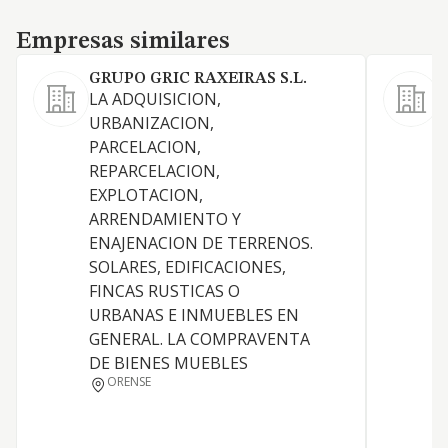
Empresas similares
Empresas similares
GRUPO GRIC RAXEIRAS S.L.
LA ADQUISICION,
L
URBANIZACION,
t
PARCELACION,
c
REPARCELACION,
r
EXPLOTACION,
t
ARRENDAMIENTO Y
o
ENAJENACION DE TERRENOS.
p
SOLARES, EDIFICACIONES,
s
FINCAS RUSTICAS O
p
URBANAS E INMUEBLES EN
GENERAL. LA COMPRAVENTA
DE BIENES MUEBLES
ORENSE