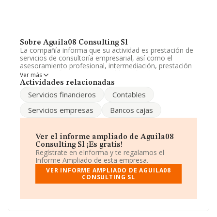
Sobre Aguila08 Consulting Sl
La compañía informa que su actividad es prestación de
servicios de consultoría empresarial, así como el
asesoramiento profesional, intermediación, prestación
de servicios financieros, contables y fiscales. La
Ver más
empresa está registrada como Sociedad Limitada. La
Actividades relacionadas
actividad de referencia CNAE corresponde a '%cnae%',
Servicios financieros
Contables
cuyo Código es 7499. La compañía no tiene actividad en
mercados exteriores.
Servicios empresas
Bancos cajas
Atendiendo a los datos disponibles en INFORMA, el
número de empleados de la compañía ha estado por
debajo de la media de sector.
Ver el informe ampliado de Aguila08
Consulting Sl ¡Es gratis!
La sociedad
Aguila08 Consulting S.L
, con NIF
Regístrate en eInforma y te regalamos el
B85523025, está situada en Calle Aguila núm. 30,
Informe Ampliado de esta empresa.
(28210), en el municipio de Valdemorillo, Madrid.
VER INFORME AMPLIADO DE AGUILA08
CONSULTING SL
En relación con el sector y disponiendo de los datos de
hasta 26.323 empresas, a nivel nacional la facturación
asciende a 11.946 millones de euros y se calcula un
promedio de facturación de 453 mil euros entre todas
las compañías. En relación con la información de la