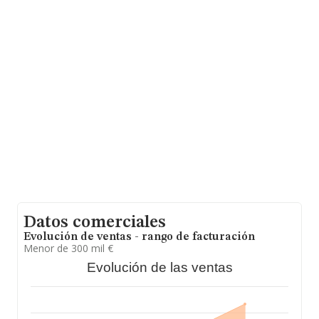
provincia de Madrid, en la base de datos INFORMA
constan 9027 empresas, con ventas en el año 2022 de
6.629 millones de euros. Para aportar ulterior
información de interés en el ámbito sectorial, la
antigüedad desde la constitución es de 18 años. Los
empleados de media son 4.
Datos comerciales
Evolución de ventas - rango de facturación
Menor de 300 mil €
Evolución de las ventas