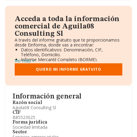
Acceda a toda la información
comercial de Aguila08
Consulting Sl
A través del informe gratuito que te proporcionamos
desde Einforma, donde vas a encontrar:
Datos identificativos: Denominación, CIF,
Teléfono, Domicilio.
Informe Mercantil Completo (BORME).
Ver más
Gráficos de Evolución Ventas y Empleados.
Consejo de Administración y Administradores.
QUIERO MI INFORME GRATUITO
Directivos y Ejecutivos.
Accionistas.
Participaciones y Vinculaciones en otras empresas.
Artículos de prensa publicados sobre la empresa.
Información oficial y registral complementaria.
Información general
Razón social
Aguila08 Consulting Sl
CIF
B85523025
Forma jurídica
Sociedad limitada
Sector
Servicios empresariales