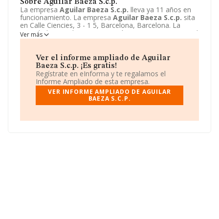
Sobre Aguilar Baeza S.c.p.
La empresa
Aguilar Baeza S.c.p.
lleva ya 11 años en
funcionamiento. La empresa
Aguilar Baeza S.c.p.
sita
en Calle Ciencies, 3 - 1 5, Barcelona, Barcelona. La
actividad CNAE de esta compañía es 4754 - Comercio al
Ver más
por menor de aparatos electrodomésticos. La emprea
Aguilar Baeza S.c.p.
se registra como Sociedad civil.
Ver el informe ampliado de Aguilar
Baeza S.c.p. ¡Es gratis!
Regístrate en eInforma y te regalamos el
Informe Ampliado de esta empresa.
VER INFORME AMPLIADO DE AGUILAR
BAEZA S.C.P.