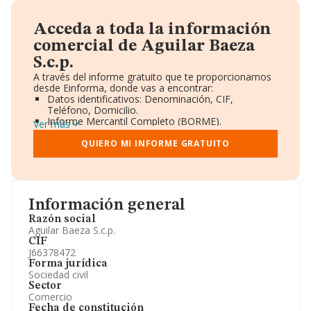
Acceda a toda la información
comercial de Aguilar Baeza
S.c.p.
A través del informe gratuito que te proporcionamos
desde Einforma, donde vas a encontrar:
Datos identificativos: Denominación, CIF,
Teléfono, Domicilio.
Informe Mercantil Completo (BORME).
Ver más
Gráficos de Evolución Ventas y Empleados.
Consejo de Administración y Administradores.
QUIERO MI INFORME GRATUITO
Directivos y Ejecutivos.
Accionistas.
Participaciones y Vinculaciones en otras empresas.
Artículos de prensa publicados sobre la empresa.
Información oficial y registral complementaria.
Información general
Razón social
Aguilar Baeza S.c.p.
CIF
J66378472
Forma jurídica
Sociedad civil
Sector
Comercio
Fecha de constitución