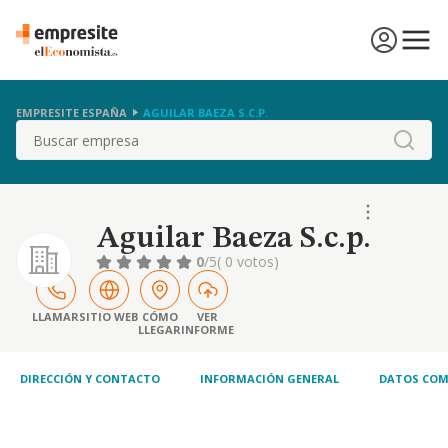
EMPRESITE ESPAÑA
AGUILAR BAEZA S.C.P.
Buscar
Aguilar Baeza S.c.p.
0
/5
( 0 votos)
LLAMAR
SITIO WEB
CÓMO
VER
LLEGAR
INFORME
DIRECCIÓN Y CONTACTO
INFORMACIÓN GENERAL
DATOS COM