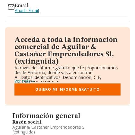
Email
Añadir Email
Acceda a toda la información
comercial de Aguilar &
Castañer Emprendedores Sl.
(extinguida)
A través del informe gratuito que te proporcionamos
desde Einforma, donde vas a encontrar:
Datos identificativos: Denominación, CIF,
Ver más
Teléfono, Domicilio.
Informe Mercantil Completo (BORME).
QUIERO MI INFORME GRATUITO
Gráficos de Evolución Ventas y Empleados.
Consejo de Administración y Administradores.
Directivos y Ejecutivos.
Accionistas.
Participaciones y Vinculaciones en otras empresas.
Información general
Artículos de prensa publicados sobre la empresa.
Información oficial y registral complementaria.
Razón social
Aguilar & Castañer Emprendedores Sl.
(extinguida)