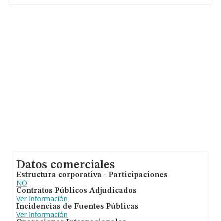
facturación de ventas entre todas las compañías
asciende a los 562 mil euros. Teniendo en cuenta la
información sobre Madrid, en la base de datos
INFORMA constan 1520 empresas, con ventas de hasta
794 millones de euros. Como información adicional de
interés, la media de empleados de las empresas es de
3; la media de antigüedad desde la constitución es de 16
años.
Datos comerciales
Estructura corporativa - Participaciones
NO
Contratos Públicos Adjudicados
Ver Información
Incidencias de Fuentes Públicas
Ver Información