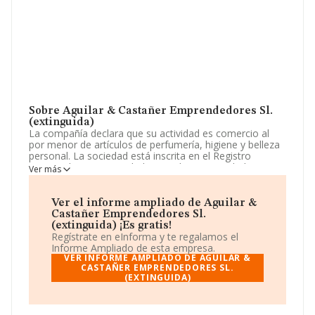
Sobre Aguilar & Castañer Emprendedores Sl.
(extinguida)
La compañía declara que su actividad es comercio al
por menor de artículos de perfumería, higiene y belleza
personal. La sociedad está inscrita en el Registro
Mercantil como Sociedad Limitada. Su actividad CNAE
Ver más
es 'Comercio al por menor de productos cosméticos e
higiénicos en establecimientos especializados' con
código 4775. La empresa no tiene actividad en
Ver el informe ampliado de Aguilar &
mercados exteriores.
Castañer Emprendedores Sl.
(extinguida) ¡Es gratis!
La sociedad española
Aguilar & Castañer
Regístrate en eInforma y te regalamos el
Emprendedores S.L. (extinguida)
, CIF B87625877,
Informe Ampliado de esta empresa.
está situada en Calle Fresnos núm. 6, (28223), en el
VER INFORME AMPLIADO DE AGUILAR &
municipio de Pozuelo De Alarcón, Madrid.
CASTAÑER EMPRENDEDORES SL.
(EXTINGUIDA)
En base a la información de la que dispone INFORMA
sobre 7.415 compañías, a nivel nacional la facturación
asciende a 4.174 millones de euros y el promedio de la