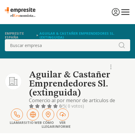
EMPRESITE
AGUILAR & CASTAÑER EMPRENDEDORES SL.
ESPAÑA
(EXTINGUIDA)
Buscar
Aguilar & Castañer
Emprendedores Sl.
(extinguida)
Comercio al por menor de articulos de
perfumeria, higiene y belleza personal
0
/5
( 0 votos)
LLAMAR
SITIO WEB
CÓMO
VER
LLEGAR
INFORME