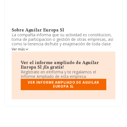
Sobre Aguilar Europa Sl
La compañía informa que su actividad es constitucion,
toma de participacion o gestión de otras empresas, así
como la tenencia disfrute y enajenación de toda clase
de valores mobiliarios por cuenta propia y, en especial,
Ver más
la gestión, y direccion de las participa. La empresa es
una Sociedad Limitada. Su actividad CNAE es '%cnae%'
con código 6421. La compañía no tiene actividad en
Ver el informe ampliado de Aguilar
mercados exteriores.
Europa Sl ¡Es gratis!
Regístrate en eInforma y te regalamos el
De acuerdo con la Recomendación 2003/361/CE de la
Informe Ampliado de esta empresa.
Comisión, de 6 de mayo de 2003, sobre la definición de
VER INFORME AMPLIADO DE AGUILAR
microempresas, pequeñas y medianas empresas, la
EUROPA SL
compañía reúne los requisitos de una empresa
pequeña. Ha habido un incremento en cuanto al número
de empleados y atendiendo a los datos disponibles en
INFORMA, ese número ha estado por encima de la
media de sector.
Dentro del ranking de empresas elaborado por
INFORMA, atendiendo a los niveles de facturación de la
compañía, se destaca que: en 2024 la empresa ha