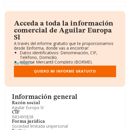
Acceda a toda la información
comercial de Aguilar Europa
Sl
A través del informe gratuito que te proporcionamos
desde Einforma, donde vas a encontrar:
Datos identificativos: Denominación, CIF,
Teléfono, Domicilio.
Informe Mercantil Completo (BORME).
Ver más
Gráficos de Evolución Ventas y Empleados.
Consejo de Administración y Administradores.
QUIERO MI INFORME GRATUITO
Directivos y Ejecutivos.
Accionistas.
Participaciones y Vinculaciones en otras empresas.
Artículos de prensa publicados sobre la empresa.
Información oficial y registral complementaria.
Información general
Razón social
Aguilar Europa Sl
CIF
B83495838
Forma jurídica
Sociedad limitada unipersonal