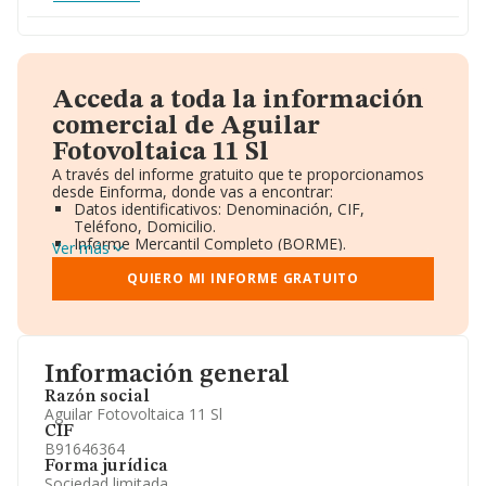
Acceda a toda la información
comercial de Aguilar
Fotovoltaica 11 Sl
A través del informe gratuito que te proporcionamos
desde Einforma, donde vas a encontrar:
Datos identificativos: Denominación, CIF,
Teléfono, Domicilio.
Informe Mercantil Completo (BORME).
Ver más
Gráficos de Evolución Ventas y Empleados.
Consejo de Administración y Administradores.
QUIERO MI INFORME GRATUITO
Directivos y Ejecutivos.
Accionistas.
Participaciones y Vinculaciones en otras empresas.
Artículos de prensa publicados sobre la empresa.
Información oficial y registral complementaria.
Información general
Razón social
Aguilar Fotovoltaica 11 Sl
CIF
B91646364
Forma jurídica
Sociedad limitada