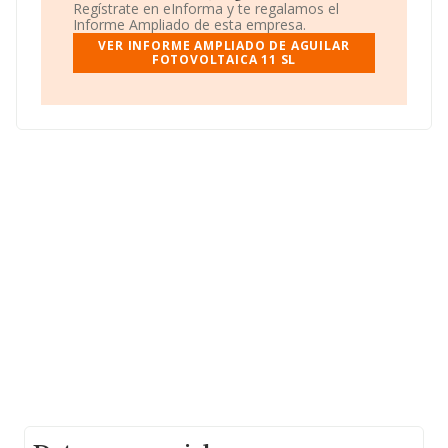
INFORMA aparecen 7586 empresas, con ventas de
Regístrate en eInforma y te regalamos el
hasta 465 millones de euros. Con el fin de ampliar la
Informe Ampliado de esta empresa.
información relativa a las compañías, los empleados de
VER INFORME AMPLIADO DE AGUILAR
media son 1; la antigüedad desde la constitución es de
FOTOVOLTAICA 11 SL
20 años.