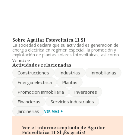
Sobre Aguilar Fotovoltaica 11 Sl
La sociedad declara que su actividad es generacion de
energia electrica en regimen especial, la promoción y
explotación de plantas solares fotovoltaicas, así como
la realización de inversiones financieras y explotación
Ver más
inmobiliaria. La sociedad está registrada como Sociedad
Actividades relacionadas
Limitada. Su actividad CNAE es '%cnae%' con código
Construcciones
Industrias
Inmobiliarias
6812. La empresa no tiene actividad en mercados
exteriores.
Energia electrica
Plantas
La compañía
Aguilar Fotovoltaica 11 S.L
, con CIF
Promocion inmobiliaria
Inversores
B91646364, está situada en Calle Monte Carmelo núm.
25 Bj B, (41011), en el municipio de Sevilla, Andalucía.
Financieras
Servicios industriales
En base a la información de la que dispone INFORMA
Jardinerias
VER MÁS
sobre 231.218 compañías, la facturación en el ámbito
nacional alcanza los 29.817 millones de euros y se
calcula un promedio de facturación de 128 mil euros
entre todas las compañías. En cuanto a la información
Ver el informe ampliado de Aguilar
relativa a la provincia de Sevilla, en la base de datos de
Fotovoltaica 11 Sl ¡Es gratis!