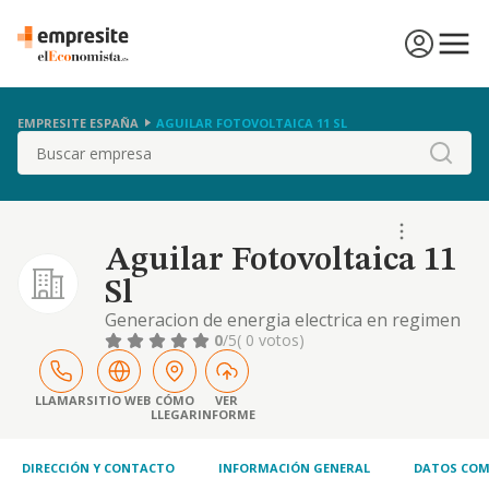
EMPRESITE ESPAÑA
AGUILAR FOTOVOLTAICA 11 SL
Buscar
Aguilar Fotovoltaica 11
Sl
Generacion de energia electrica en regimen
especial, la promocion y explotacion de
0
/5
( 0 votos)
plantas solares fotovoltaicas, asi como la
realizacion de inversiones financieras y
explotacion inmobiliaria.
LLAMAR
SITIO WEB
CÓMO
VER
LLEGAR
INFORME
DIRECCIÓN Y CONTACTO
INFORMACIÓN GENERAL
DATOS COM