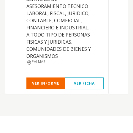
a
ASESORAMIENTO TECNICO
a
LABORAL, FISCAL, JURIDICO,
a
CONTABLE, COMERCIAL,
e
FINANCIERO E INDUSTRIAL.
A TODO TIPO DE PERSONAS
FISICAS Y JURIDICAS,
COMUNIDADES DE BIENES Y
ORGANISMOS
PALMAS
VER INFORME
VER FICHA