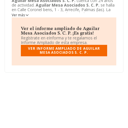
Aguilar Mesa Asociados S. C. P.
cuenta con 24 años
de actividad.
Aguilar Mesa Asociados S. C. P.
se halla
en Calle Coronel bens, 1 - 3, Arrecife, Palmas (las). La
empresa enmarca su principal actividad CNAE como
Ver más
6910 - Actividades jurídicas.
Aguilar Mesa Asociados
S. C. P.
toma la forma jurídica de Sociedad civil.
Ver el informe ampliado de Aguilar
Mesa Asociados S. C. P. ¡Es gratis!
Regístrate en eInforma y te regalamos el
Informe Ampliado de esta empresa.
VER INFORME AMPLIADO DE AGUILAR
MESA ASOCIADOS S. C. P.