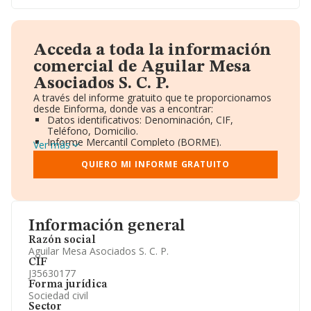
Acceda a toda la información
comercial de Aguilar Mesa
Asociados S. C. P.
A través del informe gratuito que te proporcionamos
desde Einforma, donde vas a encontrar:
Datos identificativos: Denominación, CIF,
Teléfono, Domicilio.
Informe Mercantil Completo (BORME).
Ver más
Gráficos de Evolución Ventas y Empleados.
Consejo de Administración y Administradores.
QUIERO MI INFORME GRATUITO
Directivos y Ejecutivos.
Accionistas.
Participaciones y Vinculaciones en otras empresas.
Artículos de prensa publicados sobre la empresa.
Información oficial y registral complementaria.
Información general
Razón social
Aguilar Mesa Asociados S. C. P.
CIF
J35630177
Forma jurídica
Sociedad civil
Sector