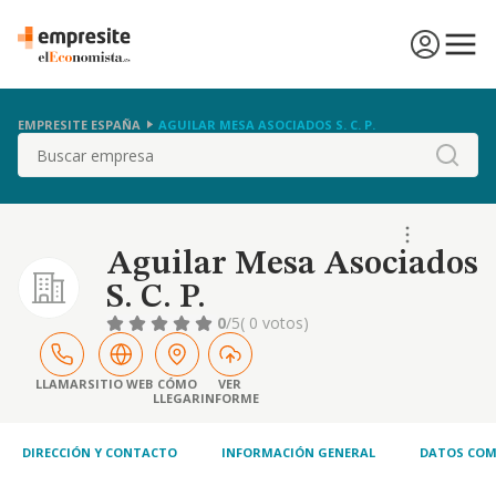
EMPRESITE ESPAÑA
AGUILAR MESA ASOCIADOS S. C. P.
Buscar
Aguilar Mesa Asociados
S. C. P.
0
/5
( 0 votos)
LLAMAR
SITIO WEB
CÓMO
VER
LLEGAR
INFORME
DIRECCIÓN Y CONTACTO
INFORMACIÓN GENERAL
DATOS COM