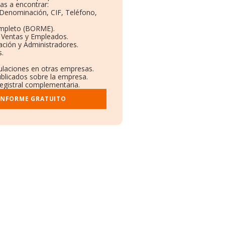
as a encontrar:
: Denominación, CIF, Teléfono,
ompleto (BORME).
n Ventas y Empleados.
ción y Administradores.
s.
culaciones en otras empresas.
ublicados sobre la empresa.
registral complementaria.
 INFORME GRATUITO