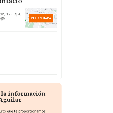
ontacto
rn, 12 - Bj A,
aga
VER EN MAPA
 la información
Aguilar
tuito que te proporcionamos