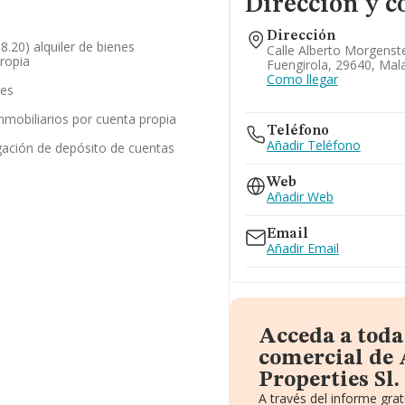
Dirección y c
Dirección
68.20) alquiler de bienes
Calle Alberto Morgenste
propia
Fuengirola, 29640, Mal
Como llegar
les
inmobiliarios por cuenta propia
Teléfono
Añadir Teléfono
gación de depósito de cuentas
Web
Añadir Web
Email
Añadir Email
Acceda a toda
comercial de 
Properties Sl.
A través del informe gra