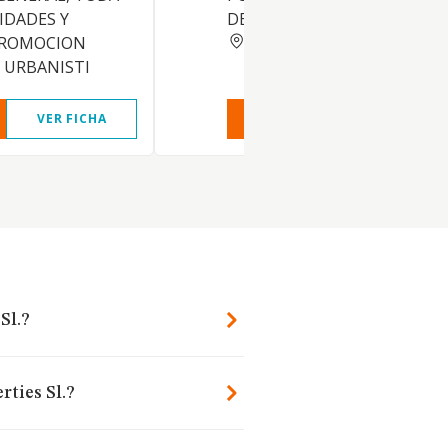
IDADES Y
DE CAMARAS FRIGORIFICAS.
MALAGA
PROMOCION
Y URBANISTI
VER FICHA
VER INFORME
VER FIC
Sl.?
rties Sl.?