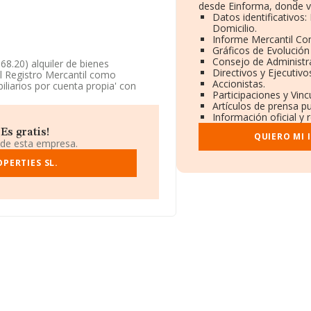
desde Einforma, donde v
Datos identificativos
Domicilio.
Informe Mercantil C
Gráficos de Evolució
Consejo de Administra
68.20) alquiler de bienes
Directivos y Ejecutivo
el Registro Mercantil como
Accionistas.
iliarios por cuenta propia' con
Participaciones y Vin
res.
Artículos de prensa p
Información oficial y 
tuada en Calle Alberto
ucía.
Es gratis!
QUIERO MI
 de esta empresa.
pertenecientes al sector, a nivel
 estima que el promedio de la
PERTIES SL.
to a la información relativa a la
 6753 empresas, cuyas ventas han
e interés, la antigüedad desde la