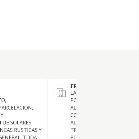
FRIGARME SL
,
LA EXPORTACION Y VENTA A
O,
POR MAYOR DE PRODUCTOS
PARCELACION,
ALIMENTICIOS, FRESCOS Y
 Y
CONGELADOS, EL
 DE SOLARES,
ALMACENAMIENTO Y
INCAS RUSTICAS Y
TRANSPORTE DE MERCANCI
GENERAL, TODA
POR CARRETERA, Y EL ALQUI