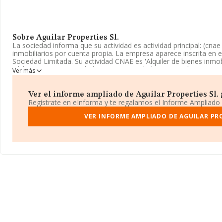
Sobre Aguilar Properties Sl.
La sociedad informa que su actividad es actividad principal: (cnae 
inmobiliarios por cuenta propia. La empresa aparece inscrita en 
Sociedad Limitada. Su actividad CNAE es 'Alquiler de bienes inmob
código 6820. La sociedad no tiene actividad en mercados exterio
Ver más
La sociedad
Aguilar Properties S.L
, con NIF B93497899, está si
Morgenstern núm. 12 Bj A, (29640), Fuengirola, en Málaga, Andal
Ver el informe ampliado de Aguilar Properties Sl. ¡
Regístrate en eInforma y te regalamos el Informe Ampliado
Con los datos a disposición de INFORMA sobre 132.555 empresas 
nacional la facturación asciende a 22.737 millones de euros y se
VER INFORME AMPLIADO DE AGUILAR PRO
facturación entre todas las empresas es de 171 mil euros. En cuan
provincia de Málaga, en la base de datos de INFORMA aparecen
obtenido los 561 millones de euros. Como información adicional d
constitución es de 24 años. La media de empleados es de 1.