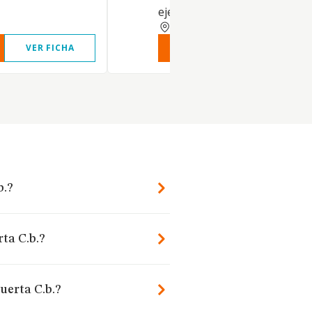
ejercerá como mera interme
VALENCIA
VER FICHA
VER INFORME
VER FIC
b.?
ta C.b.?
uerta C.b.?