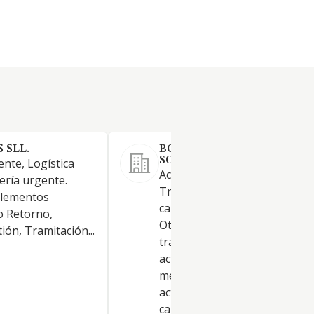
 SLL.
BONAVENTURA LOGISTICS
SOCIEDAD LIMITADA.
nte, Logística
Actividad principal: 49.41.
ería urgente.
Transporte de mercancías po
plementos
carretera. Otras actividades: 5
o Retorno,
Otras actividades auxiliares d
ón, Tramitación...
transporte, 53.20. Otras
actividades postales y de
mensajería. Si alguna de las
actividades elegidas fuera de
carácter profesional, la socie