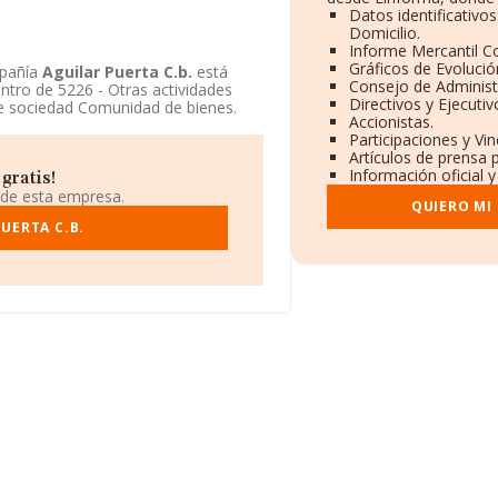
Datos identificativo
Domicilio.
Informe Mercantil 
Gráficos de Evoluci
mpañía
Aguilar Puerta C.b.
está
Consejo de Administ
entro de 5226 - Otras actividades
Directivos y Ejecutiv
e sociedad Comunidad de bienes.
Accionistas.
Participaciones y Vi
Artículos de prensa 
Información oficial 
gratis!
 de esta empresa.
QUIERO MI
UERTA C.B.