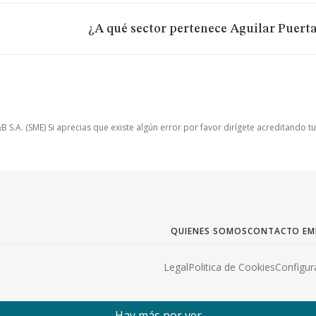
¿A qué sector pertenece Aguilar Puerta
.A. (SME) Si aprecias que existe algún error por favor dirígete acreditando t
QUIENES SOMOS
CONTACTO EM
Legal
Politica de Cookies
Configur
Hay más por ver