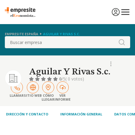
EMPRESITE ESPAÑA
AGUILAR Y RIVAS S.C.
Buscar
Aguilar Y Rivas S.c.
0
/5
( 0 votos)
LLAMAR
SITIO WEB
CÓMO
VER
LLEGAR
INFORME
DIRECCIÓN Y CONTACTO
INFORMACIÓN GENERAL
DATOS COM