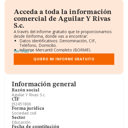
Acceda a toda la información
comercial de Aguilar Y Rivas
S.c.
A través del informe gratuito que te proporcionamos
desde Einforma, donde vas a encontrar:
Datos identificativos: Denominación, CIF,
Teléfono, Domicilio.
Informe Mercantil Completo (BORME).
Ver más
Gráficos de Evolución Ventas y Empleados.
Consejo de Administración y Administradores.
QUIERO MI INFORME GRATUITO
Directivos y Ejecutivos.
Accionistas.
Participaciones y Vinculaciones en otras empresas.
Artículos de prensa publicados sobre la empresa.
Información oficial y registral complementaria.
Información general
Razón social
Aguilar Y Rivas S.c.
CIF
J92451806
Forma jurídica
Sociedad civil
Sector
Educación
Fecha de constitución