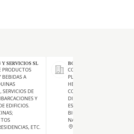
Y SERVICIOS SL
BORRELL NATURA SL
E PRODUCTOS
COMERCIO AL POR MENOR D
Y BEBIDAS A
PLANTA Y HIERBAS DE
QUINAS
HERBOLARIOS, PREPARADOS
 SERVICIOS DE
COSMETICOS NATURALES,
MBARCACIONES Y
DIETETICOS Y DE REGIMENE
E EDIFICIOS.
ESPECIALES, ALIMENTOS
CINAS;
BIOLOGICOS, MACROBIOTIC
NTOS
NATURALES, ETC.
BARCELONA
ESIDENCIAS, ETC.