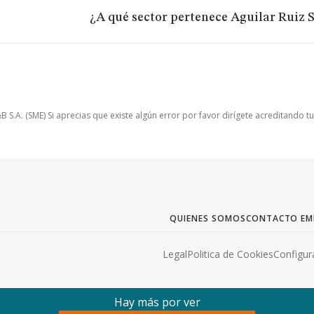
¿A qué sector pertenece Aguilar Ruiz S
.A. (SME) Si aprecias que existe algún error por favor dirígete acreditando t
QUIENES SOMOS
CONTACTO EM
Legal
Politica de Cookies
Configur
Hay más por ver