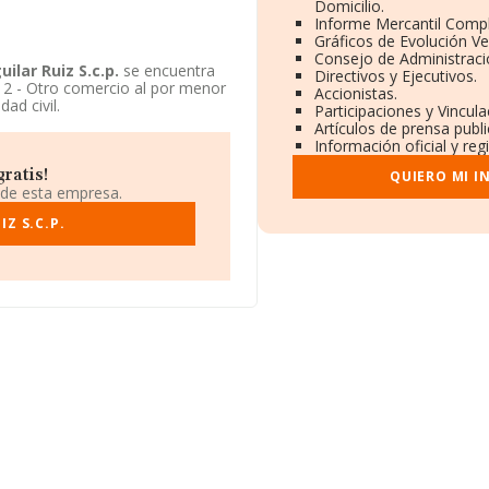
Domicilio.
Informe Mercantil Comp
Gráficos de Evolución V
Consejo de Administraci
uilar Ruiz S.c.p.
se encuentra
Directivos y Ejecutivos.
712 - Otro comercio al por menor
Accionistas.
ad civil.
Participaciones y Vincul
Artículos de prensa publ
Información oficial y re
ratis!
QUIERO MI I
 de esta empresa.
Z S.C.P.