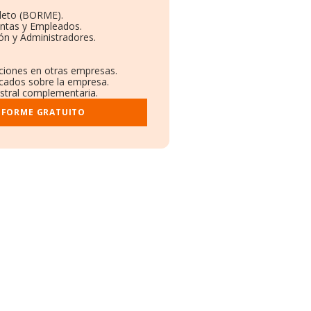
leto (BORME).
entas y Empleados.
ón y Administradores.
aciones en otras empresas.
icados sobre la empresa.
gistral complementaria.
NFORME GRATUITO