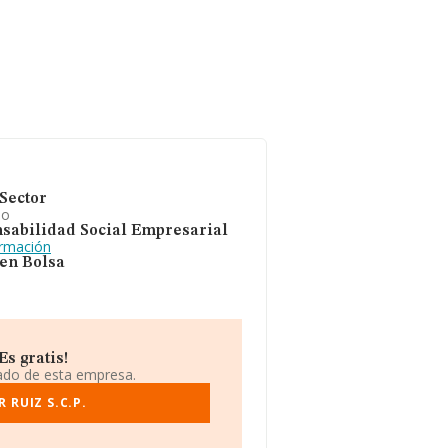
Sector
io
sabilidad Social Empresarial
ormación
 en Bolsa
Es gratis!
iado de esta empresa.
 RUIZ S.C.P.