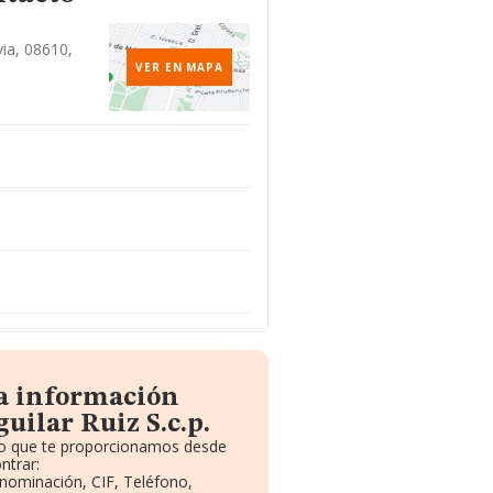
via, 08610,
VER EN MAPA
la información
uilar Ruiz S.c.p.
ito que te proporcionamos desde
ntrar:
enominación, CIF, Teléfono,