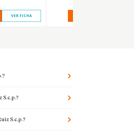
VER FICHA
VER INFORME
VER FIC
p.?
 S.c.p.?
uiz S.c.p.?