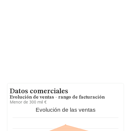
La sociedad
Aguilar Salud S.L
, con CIF B93090868,
está situada en Avenida De Los Manantiales núm. 7,
(29620), en el municipio de Torremolinos, en Málaga,
Andalucía.
En base a la información de la que dispone INFORMA
sobre 7.415 compañías, a nivel nacional la facturación
asciende a 4.174 millones de euros y la media entre
todas las compañías es de 562 mil euros de ventas en
2018. Respecto a la información de la provincia
(hablamos de Málaga), en la base de datos INFORMA
constan 406 empresas, con ventas en 2018 de hasta
1.093 millones de euros. Finalmente, para completar los
datos de sector, en 2018, la media de antigüedad desde
la constitución es de 16 años. La media de empleados
de las empresas es de 3.
Datos comerciales
Evolución de ventas - rango de facturación
Menor de 300 mil €
Evolución de las ventas