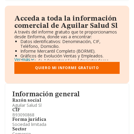
Acceda a toda la información
comercial de Aguilar Salud Sl
A través del informe gratuito que te proporcionamos
desde Einforma, donde vas a encontrar:
Datos identificativos: Denominación, CIF,
Teléfono, Domicilio.
Informe Mercantil Completo (BORME).
Gráficos de Evolución Ventas y Empleados.
Ver más
Consejo de Administración y Administradores.
Directivos y Ejecutivos.
QUIERO MI INFORME GRATUITO
Accionistas.
Participaciones y Vinculaciones en otras empresas.
Artículos de prensa publicados sobre la empresa.
Información oficial y registral complementaria.
Información general
Razón social
Aguilar Salud Sl
CIF
B93090868
Forma jurídica
Sociedad limitada
Sector
Comercio