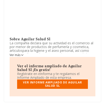
Sobre Aguilar Salud Sl
La compañía declara que su actividad es el comercio al
por menor de productos de perfumería y cosmetica,
articulospara la higiene y el aseo personal, así como
todos aquellos productos permitidos y propios de los
Ver más
establecimientos de parafarmacia. la prestación de
servicios relacionados directa o indirectamente con los
propios de salones,. La empresa está registrada como
Ver el informe ampliado de Aguilar
Sociedad Limitada. Su actividad CNAE es 'Comercio al
Salud Sl ¡Es gratis!
por menor de productos cosméticos e higiénicos en
Regístrate en eInforma y te regalamos el
establecimientos especializados' con código 4775. La
Informe Ampliado de esta empresa.
sociedad no tiene actividad en mercados exteriores.
VER INFORME AMPLIADO DE AGUILAR
SALUD SL
La plantilla se ha mantenido igual y según los datos a
disposición de INFORMA, ha tenido un número de
empleados por debajo de la media de sector.
Su email es
rafaelcarlos@farmaciabierta.eu
.