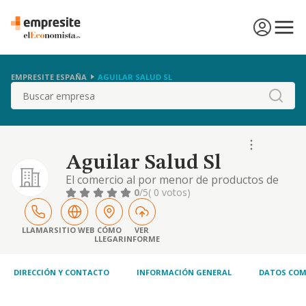
EMPRESITE ESPAÑA
AGUILAR SALUD SL
Buscar
Aguilar Salud Sl
El comercio al por menor de productos de
perfumeria y cosmetica, articulospara la
0
/5
( 0 votos)
higiene y el aseo personal, asi como todos
aquellos productos permitidos y propios de
los establecimientos de parafarmacia. la
LLAMAR
SITIO WEB
CÓMO
VER
LLEGAR
INFORME
prestacion de servicios relacionados directa
o indirectamente con los propios de salones,
DIRECCIÓN Y CONTACTO
INFORMACIÓN GENERAL
DATOS COM