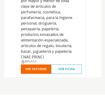
por mayor y menor de toda
C
clase de artículos de
c
perfumería, cosmética,
a
parafarmacia, para la higiene
d
personal, droguería,
b
peluquería, papelería,
c
productos envasados de
n
alimentación especializada,
v
artículos de regalo, bisutería,
p
bazar, juguetería y papelería.
f
CNAE PRINCI
d
MALAGA
VER INFORME
VER FICHA