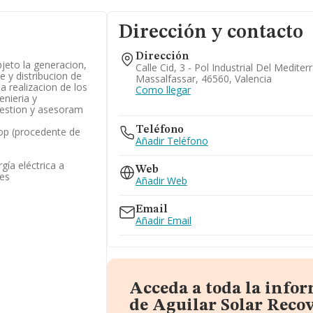
Dirección y contacto
Dirección
jeto la generacion,
Calle Cid, 3 - Pol Industrial Del Mediter
e y distribucion de
Massalfassar, 46560, Valencia
la realizacion de los
Como llegar
enieria y
 gestion y asesoram
Teléfono
op (procedente de
Añadir Teléfono
gía eléctrica a
Web
les
Añadir Web
Email
Añadir Email
Acceda a toda la info
de Aguilar Solar Reco