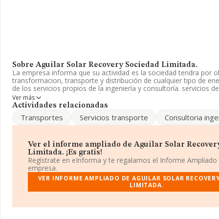
Sobre Aguilar Solar Recovery Sociedad Limitada.
La empresa informa que su actividad es la sociedad tendra por o
transformacion, transporte y distribución de cualquier tipo de ener
de los servicios propios de la ingeniería y consultoría. servicios d
asesoram. La sociedad está registrada como Sociedad Limitada.
Ver más
es 'Transporte de energía eléctrica' con código 3512. No realiza a
Actividades relacionadas
importación y/o exportación.
Transportes
Servicios transporte
Consultoria inge
La sociedad española
Aguilar Solar Recovery Sociedad Limit
B98010465, está situada en Calle Cid núm. 3 Pol Industrial Del Me
Massalfassar, en Valencia, Comunidad Valenciana.
Ver el informe ampliado de Aguilar Solar Recover
Limitada. ¡Es gratis!
Con los datos a disposición de INFORMA sobre 46.044 empresas 
Regístrate en eInforma y te regalamos el Informe Ampliado
sector, a nivel nacional la facturación asciende a 23.269 millones
empresa.
entre todas las compañías es de 505 mil euros de ventas. En cuan
VER INFORME AMPLIADO DE AGUILAR SOLAR RECOVER
información relativa a la provincia de Valencia, en la base de d
LIMITADA.
constan 2480 empresas, con ventas de hasta 191 millones de eur
para completar los datos de sector la antigüedad desde la consti
años. La media de empleados de las empresas es de 1.