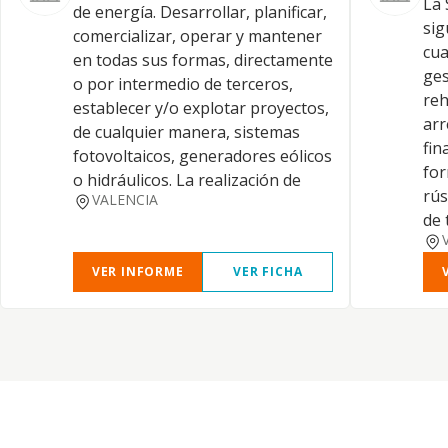
La 
de energía. Desarrollar, planificar,
sig
comercializar, operar y mantener
cua
en todas sus formas, directamente
ges
o por intermedio de terceros,
reh
establecer y/o explotar proyectos,
arr
de cualquier manera, sistemas
fin
fotovoltaicos, generadores eólicos
for
o hidráulicos. La realización de
rús
VALENCIA
de 
VER INFORME
VER FICHA