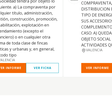
Sociedad tendrá por objeto lo
COMPRAVENTA,
uiente. a) La compraventa por
DISTRIBUCION 
lquier título, administración,
TIPO DE ENERG
tión, construcción, promoción,
SUS ACCESORIO
abilitación, explotación en
COMPLEMENTOS
endamiento (excepto el
CASO: A) QUED
anciero) o en cualquier otra
OBJETO SOCIAL
ma de toda clase de fincas
ACTIVIDADES QU
ticas y urbanas y, en general,
VALENCIA
todo tipo
VALENCIA
VER INFORME
VER FICHA
VER INFORME