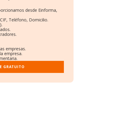
roporcionamos desde Einforma,
CIF, Teléfono, Domicilio.
).
eados.
tradores.
tras empresas.
 la empresa.
ementaria.
E GRATUITO