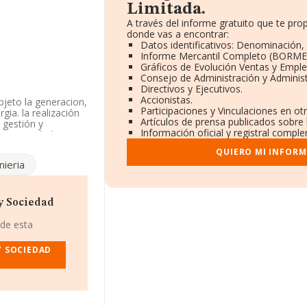
Limitada.
A través del informe gratuito que te p
donde vas a encontrar:
Datos identificativos: Denominación, 
Informe Mercantil Completo (BORME
Gráficos de Evolución Ventas y Empl
Consejo de Administración y Adminis
Directivos y Ejecutivos.
Accionistas.
bjeto la generacion,
Participaciones y Vinculaciones en o
gia. la realización
Artículos de prensa publicados sobre
e gestión y
Información oficial y registral compl
 Su actividad CNAE
ctividad de
QUIERO MI INFORM
nieria
ada
, CIF
diterrane, (46560),
y Sociedad
pertenecientes al
 de esta
 de euros y la media
to a la
Y SOCIEDAD
atos INFORMA
os. Finalmente,
tución es de 14