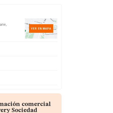
rane,
VER EN MAPA
rmación comercial
very Sociedad