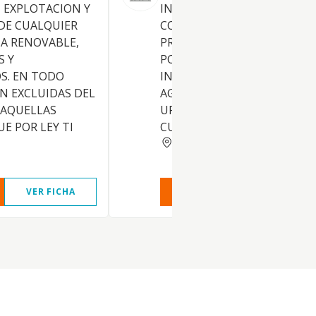
 EXPLOTACION Y
INSTALACION, PROMOCION 
DE CUALQUIER
COMPRAVENTA, POR CUENT
IA RENOVABLE,
PROPIA O AJENA, DE INMUE
S Y
POR NATURALEZA, E
. EN TODO
INSTALACIONES DE NATURA
AN EXCLUIDAS DEL
AGRICOLA, INDUSTRIAL Y
 AQUELLAS
URBANA. LA COMPRAVENTA,
E POR LEY TI
CUENTA PROPIA O AJENA, D
VALENCIA
VER FICHA
VER INFORME
VER FIC