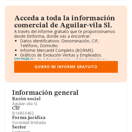
Acceda a toda la información
comercial de Aguilar-vila Sl.
A través del informe gratuito que te proporcionamos
desde Einforma, donde vas a encontrar:
Datos identificativos: Denominación, CIF,
Teléfono, Domicilio.
Informe Mercantil Completo (BORME).
Gráficos de Evolución Ventas y Empleados.
Ver más
Consejo de Administración y Administradores.
Directivos y Ejecutivos.
QUIERO MI INFORME GRATUITO
Accionistas.
Participaciones y Vinculaciones en otras empresas.
Artículos de prensa publicados sobre la empresa.
Información oficial y registral complementaria.
Información general
Razón social
Aguilar-vila Sl.
CIF
B16803462
Forma jurídica
Sociedad limitada
Sector
Comercio