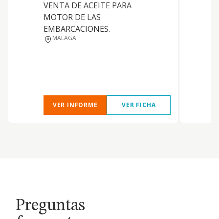
VENTA DE ACEITE PARA
j
MOTOR DE LAS
p
EMBARCACIONES.
d
MALAGA
g
d
C
4
VER INFORME
VER FICHA
Preguntas