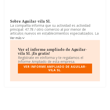
Sobre Aguilar-vila Sl.
La compañía informa que su actividad es actividad
principal: 47.78 / otro comercio al por menor de
artículos nuevos en establecimientos especializados. La
sociedad está registrada como Sociedad Limitada. Su
Ver más
CNAE corresponde a 4778 con código 'Otro comercio al
por menor de artículos nuevos en establecimientos
especializados'. La compañía no tiene actividad en
Ver el informe ampliado de Aguilar-
mercados exteriores.
vila Sl. ¡Es gratis!
Regístrate en eInforma y te regalamos el
Ha contado con el mismo número de empleados y
Informe Ampliado de esta empresa.
teniendo en cuenta la información a disposición de
VER INFORME AMPLIADO DE AGUILAR-
INFORMA, ha contado con un número de empleados
VILA SL.
inferior a la media de sector.
La compañía
Aguilar-vila S.L
, CIF B16803462, tiene su
domicilio social establecido en Carretera De Cartama
núm. 2, (29120), en el municipio de Alhaurín El Grande,
Málaga, Andalucía.
En base a la información de la que dispone INFORMA
sobre 13.260 compañías, a nivel nacional la facturación
asciende a 4.133 millones de euros y se estima que el