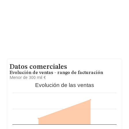
promedio de la facturación entre todas las empresas es
de 311 mil euros. Respecto a la información de la
provincia (hablamos de Málaga), en la base de datos
INFORMA constan 607 empresas, con ventas en el año
2024 de 61 millones de euros. Con el fin de ampliar la
información relativa a las compañías, la media de
empleados es de 2. La media de antigüedad desde la
constitución es de 18 años.
Datos comerciales
Evolución de ventas - rango de facturación
Menor de 300 mil €
Evolución de las ventas