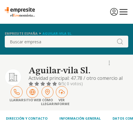
EMPRESITE ESPAÑA
AGUILAR-VILA SL.
Buscar
Aguilar-vila Sl.
Actividad principal: 47.78 / otro comercio al
por menor de artículos nuevos en
0
/5
( 0 votos)
establecimientos especializados
LLAMAR
SITIO WEB
CÓMO
VER
LLEGAR
INFORME
DIRECCIÓN Y CONTACTO
INFORMACIÓN GENERAL
DATOS COM