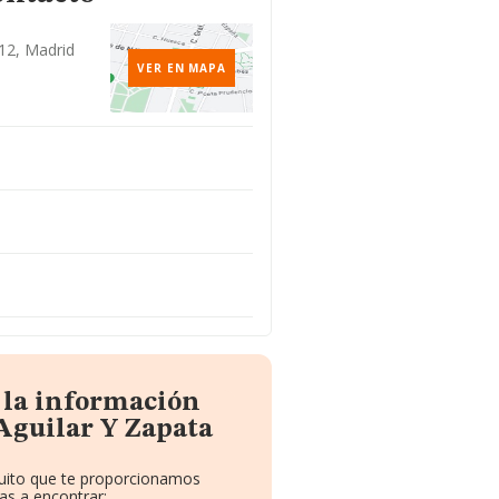
012, Madrid
VER EN MAPA
 la información
Aguilar Y Zapata
tuito que te proporcionamos
as a encontrar: