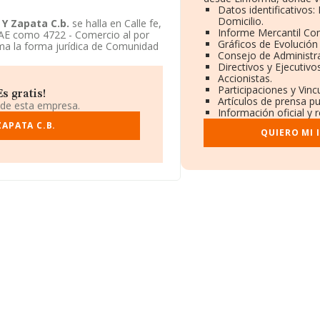
Datos identificativos
Domicilio.
 Y Zapata C.b.
se halla en Calle fe,
Informe Mercantil C
NAE como 4722 - Comercio al por
Gráficos de Evolución
a la forma jurídica de Comunidad
Consejo de Administra
Directivos y Ejecutivos
Accionistas.
Participaciones y Vin
s gratis!
Artículos de prensa p
 de esta empresa.
Información oficial y 
ZAPATA C.B.
QUIERO MI 