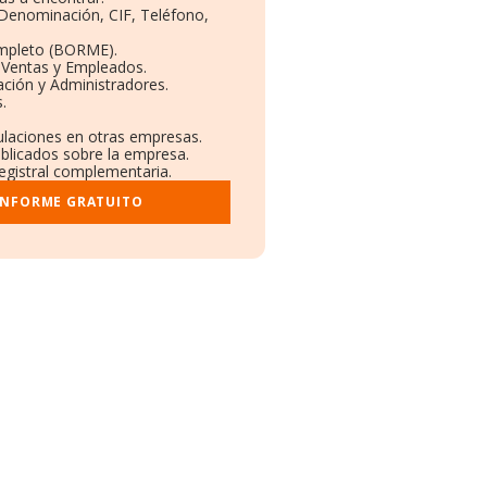
: Denominación, CIF, Teléfono,
ompleto (BORME).
 Ventas y Empleados.
ción y Administradores.
.
culaciones en otras empresas.
ublicados sobre la empresa.
registral complementaria.
INFORME GRATUITO