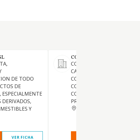
SL
COMPA CARNE SL
TA,
COMERCIO AL POR MENOR D
Y
CARNES Y DESPOJOS, FRESCO
CION DE TODO
CONGELADOS, EMBUTIDOS, 
UCTOS DE
COMO DE HUEVOS, AVES,
, ESPECIALMENTE
CONEJOS DE GRANJA Y
S DERIVADOS,
PRODUCTOS SIMILARES.
MADRID
MESTIBLES Y
VER FICHA
VER INFORME
VER FIC