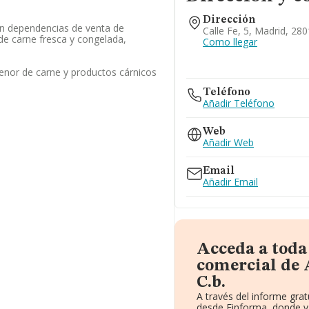
Dirección
n dependencias de venta de
Calle Fe, 5, Madrid, 28
 de carne fresca y congelada,
Como llegar
enor de carne y productos cárnicos
Teléfono
Añadir Teléfono
Web
Añadir Web
Email
Añadir Email
Acceda a toda
comercial de 
C.b.
A través del informe gra
desde Einforma, donde v