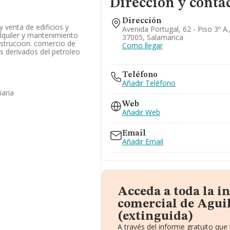
Dirección y conta
Dirección
 venta de edificios y
Avenida Portugal, 62 - Piso 3º A
lquiler y mantenimiento
37005, Salamanca
struccion. comercio de
Como llegar
s derivados del petroleo
s
Teléfono
Añadir Teléfono
iaria
Web
Añadir Web
Email
Añadir Email
Acceda a toda la 
comercial de Aguil
(extinguida)
A través del informe gratuito qu