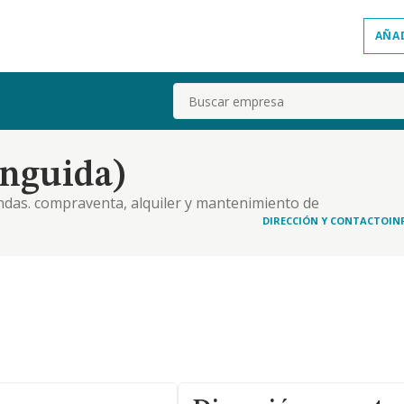
AÑA
Buscar
inguida)
iendas. compraventa, alquiler y mantenimiento de
ineras y combustibles derivados del petroleo
DIRECCIÓN Y CONTACTO
IN