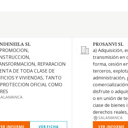
NDENEILA SL
PROSANVI SL
 PROMOCION,
a) Adquisición, 
NSTRUCCION,
transmisión en c
ANSFORMACION, REPARACION
forma, cesión e
VENTA DE TODA CLASE DE
terceros, explot
IFICIOS Y VIVIENDAS, TANTO
administración, 
 PROTECCION OFICIAL COMO
comercialización
BRES
disfrute o adquis
SALAMANCA
o en unión de te
ciase de bienes 
derechos reales,
SALAMANCA
VER INFORME
VER FICHA
VER INFORME