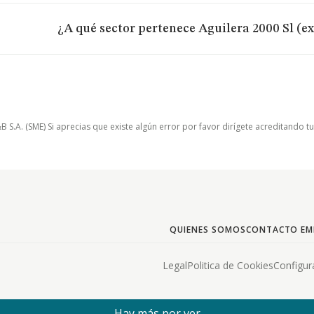
¿A qué sector pertenece Aguilera 2000 Sl (e
.A. (SME) Si aprecias que existe algún error por favor dirígete acreditando t
QUIENES SOMOS
CONTACTO EM
Legal
Politica de Cookies
Configur
Hay más por ver