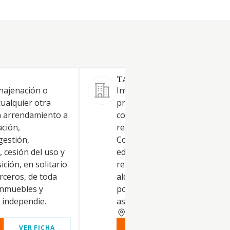
TABULA INVERSIONES SL.
enajenación o
Inversiones inmobiliarias y
ualquier otra
promoción de proyectos de
n arrendamiento a
construcción de edificios
ación,
residenciales y no residencial
gestión,
Construcción de todo tipo de
, cesión del uso y
edificios residenciales y no
ición, en solitario
residenciales. Compraventa y
rceros, de toda
alquiler de bienes inmobiliari
inmuebles y
por cuenta propia. Servicios 
 independie.
asesoramiento, orientación y 
SALAMANCA
VER FICHA
VER INFORME
VER FIC