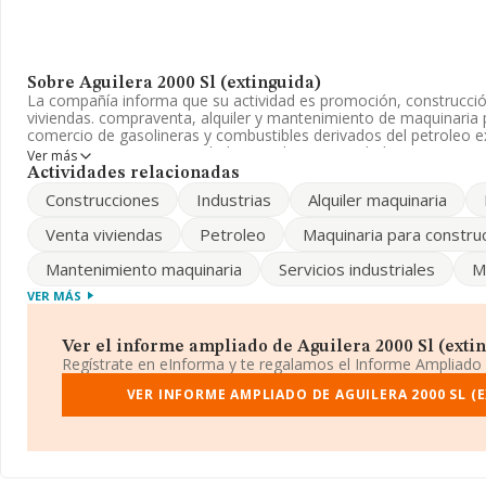
Sobre Aguilera 2000 Sl (extinguida)
La compañía informa que su actividad es promoción, construcción
viviendas. compraventa, alquiler y mantenimiento de maquinaria p
comercio de gasolineras y combustibles derivados del petroleo e
La empresa es una Sociedad Limitada. Su actividad CNAE es '%c
Ver más
empresa no tiene actividad en mercados exteriores.
Actividades relacionadas
Construcciones
Industrias
Alquiler maquinaria
En relación con el rendimiento en 2014, en relación con las vent
variación alguna.
Venta viviendas
Petroleo
Maquinaria para constru
La sociedad española
Aguilera 2000 S.L (extinguida)
, con núme
Mantenimiento maquinaria
Servicios industriales
M
B37370533, se encuentra en Avenida Portugal núm. 62 Piso 3º A.
Castilla-león.
VER MÁS
En relación con el sector y disponiendo de los datos de hasta 23
ámbito nacional la facturación alcanza la cifra de 29.817 millone
Ver el informe ampliado de Aguilera 2000 Sl (exting
de la facturación de ventas entre todas las compañías asciende a
Regístrate en eInforma y te regalamos el Informe Ampliado
la facturación de la empresa en estudio superior a este promedio
información sobre Salamanca, en la base de datos INFORMA co
VER INFORME AMPLIADO DE AGUILERA 2000 SL (
ventas en 2014 de hasta 31 millones de euros. Como información 
empleados de media son 1; la media de antigüedad desde la cons