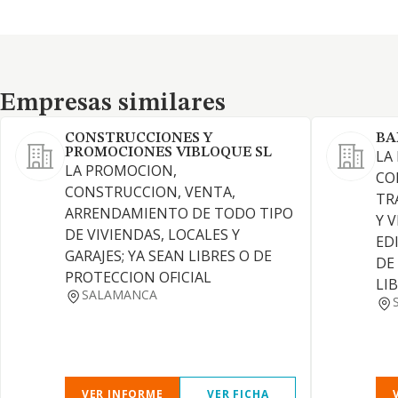
Empresas similares
Empresas similares
CONSTRUCCIONES Y
BA
PROMOCIONES VIBLOQUE SL
LA
LA PROMOCION,
CO
CONSTRUCCION, VENTA,
TR
ARRENDAMIENTO DE TODO TIPO
Y 
DE VIVIENDAS, LOCALES Y
ED
GARAJES; YA SEAN LIBRES O DE
DE
PROTECCION OFICIAL
LI
SALAMANCA
VER INFORME
VER FICHA