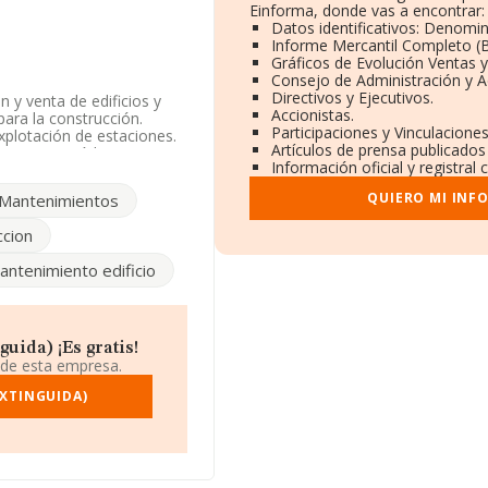
Einforma, donde vas a encontrar:
Datos identificativos: Denomin
Informe Mercantil Completo 
Gráficos de Evolución Ventas 
Consejo de Administración y A
Directivos y Ejecutivos.
 y venta de edificios y
Accionistas.
ara la construcción.
Participaciones y Vinculacione
xplotación de estaciones.
Artículos de prensa publicados
nae%' con código 6812. La
Información oficial y registral
QUIERO MI INF
Mantenimientos
as, la empresa no ha tenido
ccion
ro de identificación fiscal
antenimiento edificio
, (37005), Salamanca,
1.218 empresas, en el
s de euros y el promedio
uida) ¡Es gratis!
 los 128 mil euros, siendo
 de esta empresa.
. Teniendo en cuenta la
nstan 911 empresas, con
EXTINGUIDA)
adicional de interés, los
titución es de 20 años.