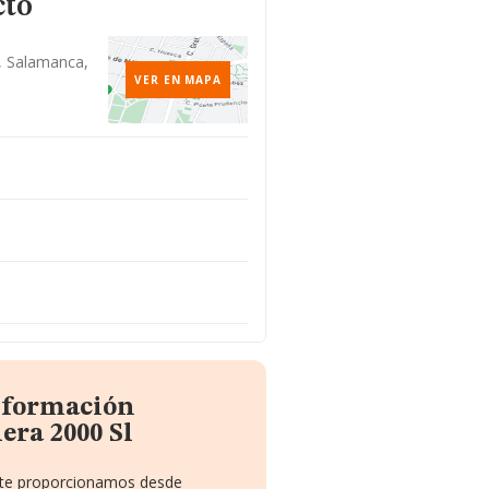
cto
., Salamanca,
VER EN MAPA
información
era 2000 Sl
e te proporcionamos desde