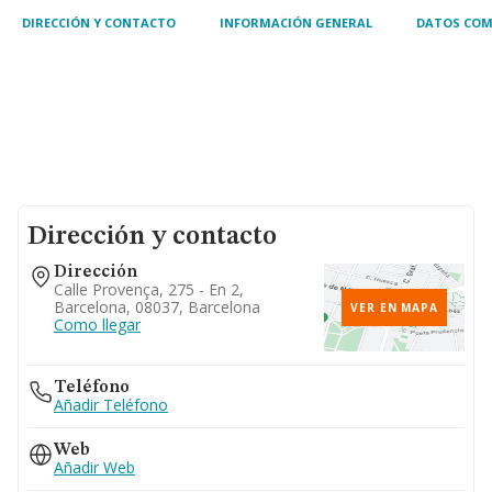
DIRECCIÓN Y CONTACTO
INFORMACIÓN GENERAL
DATOS COM
Dirección y contacto
Dirección
Calle Provença, 275 - En 2,
Barcelona, 08037, Barcelona
VER EN MAPA
Como llegar
Teléfono
Añadir Teléfono
Web
Añadir Web