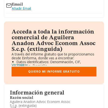
Email
Añadir Email
Acceda a toda la información
comercial de Aguilera
Anadon Advoc Econom Assoc
S.c.p. (extinguida)
A través del informe gratuito que te proporcionamos
desde Einforma, donde vas a encontrar:
Datos identificativos: Denominación, CIF,
Ver más
Teléfono, Domicilio.
Informe Mercantil Completo (BORME).
QUIERO MI INFORME GRATUITO
Gráficos de Evolución Ventas y Empleados.
Consejo de Administración y Administradores.
Directivos y Ejecutivos.
Accionistas.
Participaciones y Vinculaciones en otras empresas.
Información general
Artículos de prensa publicados sobre la empresa.
Información oficial y registral complementaria.
Razón social
Aguilera Anadon Advoc Econom Assoc
S.c.p. (extinguida)