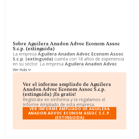
Sobre Aguilera Anadon Advoc Econom Assoc
S.c.p. (extinguida)
La empresa
Aguilera Anadon Advoc Econom Assoc
S.c.p. (extinguida)
cuenta con 18 años de experiencia
en su sector. La empresa
Aguilera Anadon Advoc
Econom Assoc S.c.p. (extinguida)
con domicilio en
Ver más
Calle Provença, 275 - EN 2, Barcelona, Barcelona. Su
principal actividad CNAE es 6910 - Actividades jurídicas.
La empresa
Aguilera Anadon Advoc Econom Assoc
Ver el informe ampliado de Aguilera
S.c.p. (extinguida)
está inscrita como Sociedad civil.
Anadon Advoc Econom Assoc S.c.p.
(extinguida) ¡Es gratis!
Regístrate en eInforma y te regalamos el
Informe Ampliado de esta empresa.
VER INFORME AMPLIADO DE AGUILERA
ANADON ADVOC ECONOM ASSOC S.C.P.
(EXTINGUIDA)