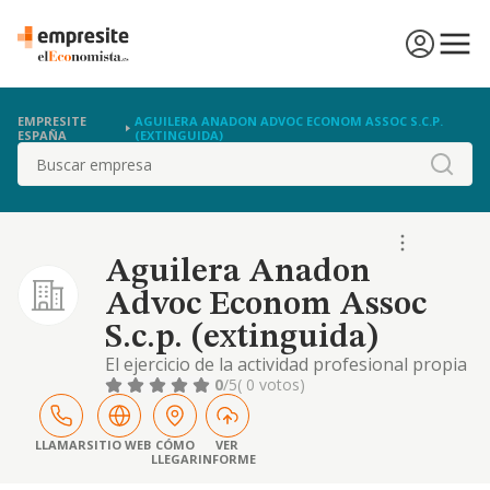
EMPRESITE
AGUILERA ANADON ADVOC ECONOM ASSOC S.C.P.
ESPAÑA
(EXTINGUIDA)
Buscar
Aguilera Anadon
Advoc Econom Assoc
S.c.p. (extinguida)
El ejercicio de la actividad profesional propia
de la abogacia.
0
/5
( 0 votos)
LLAMAR
SITIO WEB
CÓMO
VER
LLEGAR
INFORME