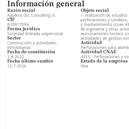
Información general
Razón social
Objeto social
Aguilera Gtc Consulting Sl.
1. realizacion de estudios
perforaciones y sondeos, 
CIF
B10917094
y mantenimiento (cnae 431
de ingenieria y otras acti
Forma jurídica
Sociedad limitada unipersonal
asesoramiento tecnico (c
actividades de gestion em
Sector
Construcción y actividades
Actividad
inmobiliarias
Perforaciones para alum
Fecha de constitución
Actividad CNAE
1-8-2022
4313 - Perforaciones y s
Fecha último cambio
Estado de la empresa
12-7-2026
Viva