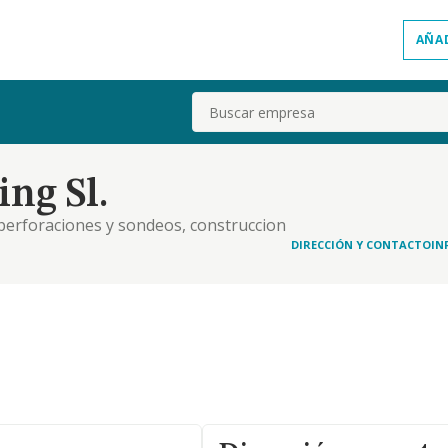
AÑA
Buscar
ng Sl.
 perforaciones y sondeos, construccion
ios tecnicos de ingenieria y otras actividades
DIRECCIÓN Y CONTACTO
IN
12), asi como otras actividades de gestion