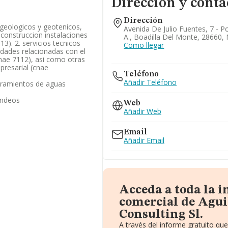
Dirección y conta
Dirección
 geologicos y geotenicos,
Avenida De Julio Fuentes, 7 - Po
construccion instalaciones
A., Boadilla Del Monte, 28660,
3). 2. servicios tecnicos
Como llegar
vidades relacionadas con el
nae 7112), asi como otras
presarial (cnae
Teléfono
Añadir Teléfono
bramientos de aguas
ondeos
Web
Añadir Web
Email
Añadir Email
Acceda a toda la 
comercial de Agui
Consulting Sl.
A través del informe gratuito q