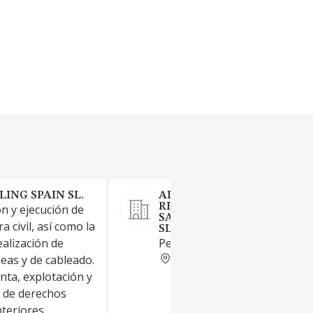
ING SPAIN SL.
ALJASOLA POCERIA
REHABILITACIONES DE
ón y ejecución de
SANEAMIENTO, ACOMETID
a civil, así como la
SL.
ealización de
Perforaciones y sondeos
MADRID
eas y de cableado.
nta, explotación y
n de derechos
nteriores