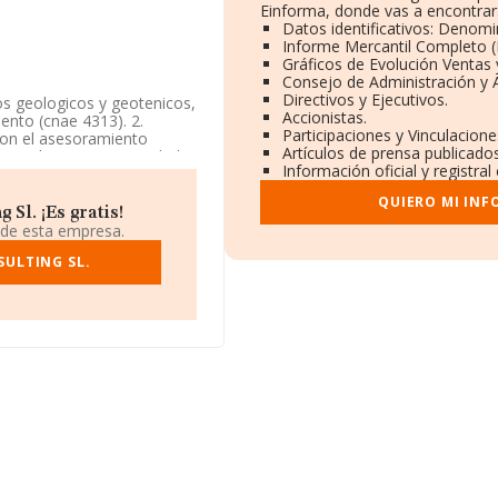
Einforma, donde vas a encontrar
Datos identificativos: Denomi
Informe Mercantil Completo 
Gráficos de Evolución Ventas
Consejo de Administración y 
Directivos y Ejecutivos.
os geologicos y geotenicos,
Accionistas.
ento (cnae 4313). 2.
Participaciones y Vinculacion
 con el asesoramiento
Artículos de prensa publicado
sarial (cnae. La sociedad
Información oficial y registra
Perforaciones y sondeos'
eriores.
QUIERO MI INF
Sl. ¡Es gratis!
0917094, tiene su domicilio
 de esta empresa.
o 2º A., (28660), en el
SULTING SL.
 compañías, la facturación
a entre todas las
rmación de la provincia de
yas ventas han alcanzado
e sector la media de
años.