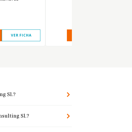
VER FICHA
VER INFORME
VER FIC
ng Sl.?
nsulting Sl.?