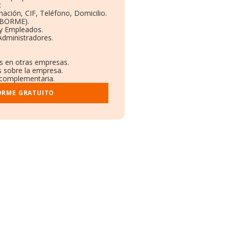
:
nación, CIF, Teléfono, Domicilio.
(BORME).
 y Empleados.
Administradores.
es en otras empresas.
s sobre la empresa.
l complementaria.
ORME GRATUITO