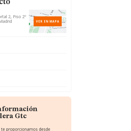
cto
rtal 2, Piso 2º
 Madrid
VER EN MAPA
información
lera Gtc
ue te proporcionamos desde