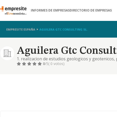
INFORMES DE EMPRESAS
DIRECTORIO DE EMPRESAS
EMPRESITE ESPAÑA
AGUILERA GTC CONSULTING SL.
Aguilera Gtc Consulti
1. realizacion de estudios geologicos y geotenicos,
instalaciones y mantenimiento (cnae 4313). 2. servic
0
/5
( 0 votos)
relacionadas con el asesoramiento tecnico (cnae 71
empresarial (cnae