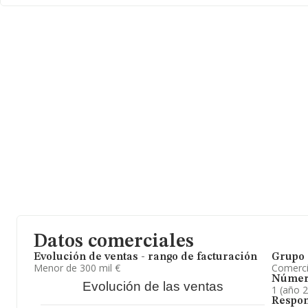
En relación con el sector y disponiendo de los datos de hasta 3.
ámbito nacional la facturación alcanza la cifra de 15.117 millones
un promedio de facturación de 4 millones de euros entre todas 
encontrándose la facturación de la empresa por encima del prom
la información de la provincia de Sevilla, en la base de datos 
250 empresas, con ventas en el año 2005 de 1.302 millones de 
información adicional de interés, la antigüedad alcanza los 19 añ
constitución. La media de empleados es de 4.
Datos comerciales
Evolución de ventas - rango de facturación
Grupo 
Menor de 300 mil €
Comerc
Númer
Evolución de las ventas
1 (año 
Respon