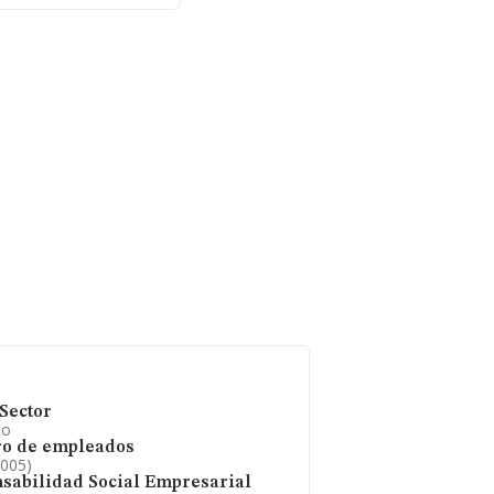
404 empresas, en el
 de euros y se calcula
las compañías,
edio. En relación con
de INFORMA aparecen
euros. Como
os desde la
Sector
io
o de empleados
2005)
sabilidad Social Empresarial