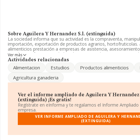
Sobre Aguilera Y Hernandez S.l. (extinguida)
La sociedad informa que su actividad es la compraventa, manipu
importación, exportación de productos agrarios, hortofruticolas. 
alimenticios prestación a empresas de asistencia, asesoramiento
estudios e info. La sociedad está inscrita en el Registro Mercant
Ver más
Limitada. La actividad de referencia CNAE corresponde a 'Comer
Actividades relacionadas
productos lácteos, huevos, aceites y grasas comestibles', cuyo 
Alimentacion
Estudios
Productos alimenticios
compañía no tiene actividad en mercados exteriores.
Agricultura ganaderia
Según la Recomendación 2003/361/CE de la Comisión, de 6 de m
la definición de microempresas, pequeñas y medianas empresas,
en la categoría de microempresas. En relación con la productivid
han crecido un 386%. La plantilla permanece igual y teniendo en 
Ver el informe ampliado de Aguilera Y Hernandez 
disponible en INFORMA, ha dispuesto de un número de empleado
(extinguida) ¡Es gratis!
media de sector.
Regístrate en eInforma y te regalamos el Informe Ampliado
empresa.
Su teléfono es 955666666.
VER INFORME AMPLIADO DE AGUILERA Y HERNAND
(EXTINGUIDA)
La compañía
Aguilera y Hernandez S.L. (extinguida)
, NIF B4
encuentra en Urbanización Residencial Aries Bl 4, (41703), Dos H
Andalucía.