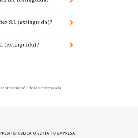
z S.l. (extinguida)?
ez S.l. (extinguida)?
l. (extinguida)?
u representación de la empresa a la
PRESITE
PUBLICA O EDITA TU EMPRESA