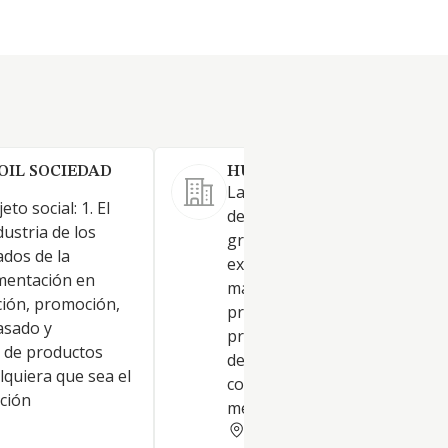
OIL SOCIEDAD
HUHN HISPALIS SL.
La explotación de granja avíco
eto social: 1. El
de cerdos, de vacas y toda cla
ndustria de los
granjas de animales, tanto su
ados de la
explotación, como la venta al
imentación en
mayor y al por menor de sus
ción, promoción,
productos. CNAE 46.33 -activ
asado y
principal-. La venta al por m
n de productos
de toda clase de animales, y
alquiera que sea el
compraventa al por mayor y a
ución
menor
SEVILLA