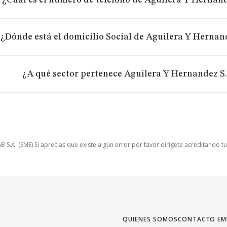
¿Cuál es el número de teléfono de Aguilera Y Hernande
¿Dónde está el domicilio Social de Aguilera Y Hernand
¿A qué sector pertenece Aguilera Y Hernandez S.
.A. (SME) Si aprecias que existe algún error por favor dirígete acreditando t
QUIENES SOMOS
CONTACTO EM