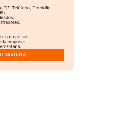
, CIF, Teléfono, Domicilio.
E).
leados.
stradores.
otras empresas.
e la empresa.
lementaria.
ME GRATUITO