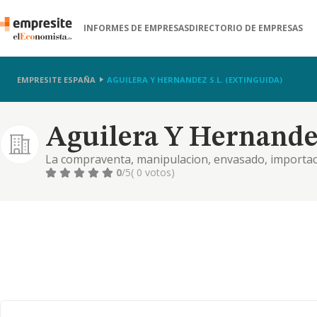
INFORMES DE EMPRESAS
DIRECTORIO DE EMPRESAS
EMPRESITE ESPAÑA
AGUILERA Y HERNANDEZ S.L. (EXTINGUIDA)
Aguilera Y Hernandez
La compraventa, manipulacion, envasado, importac
hortofruticolas. aditivos y productos alimenticios 
0
/5
( 0 votos)
asesoramiento elaboracion de estudios e info