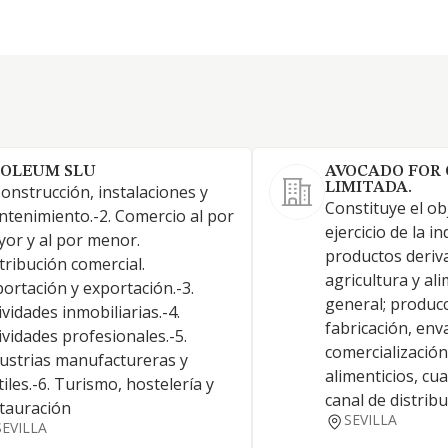
 OLEUM SLU
AVOCADO FOR 
LIMITADA.
Construcción, instalaciones y
Constituye el obj
tenimiento.-2. Comercio al por
ejercicio de la i
or y al por menor.
productos deriv
tribución comercial.
agricultura y al
ortación y exportación.-3.
general; produc
ividades inmobiliarias.-4.
fabricación, env
ividades profesionales.-5.
comercializació
ustrias manufactureras y
alimenticios, cu
tiles.-6. Turismo, hostelería y
canal de distrib
tauración
SEVILLA
SEVILLA