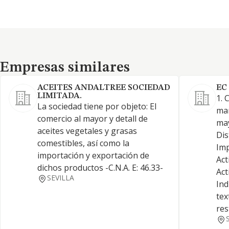
Empresas similares
Empresas similares
ACEITES ANDALTREE SOCIEDAD
EC
LIMITADA.
1. 
La sociedad tiene por objeto: El
man
comercio al mayor y detall de
may
aceites vegetales y grasas
Dis
comestibles, así como la
Imp
importación y exportación de
Act
dichos productos -C.N.A. E: 46.33-
Act
SEVILLA
Ind
tex
res