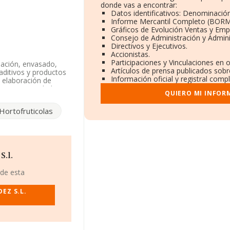
donde vas a encontrar:
Datos identificativos: Denominación
Informe Mercantil Completo (BORM
Gráficos de Evolución Ventas y Emp
Consejo de Administración y Admini
Directivos y Ejecutivos.
Accionistas.
Participaciones y Vinculaciones en 
lación, envasado,
Artículos de prensa publicados sobr
aditivos y productos
Información oficial y registral comp
 elaboración de
il como Sociedad
QUIERO MI INFOR
cio al por mayor de
Código es 4633. La
Hortofruticolas
ayo de 2003, sobre
 la compañía entra
ad en 2005, las ventas
cuenta la información
S.l.
s por debajo de la
 de esta
EZ S.L.
1648288, se
ermanas, en Sevilla,