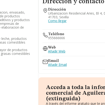
Dirección y contacto
Dirección
acion, envasado,
Urbanizacion Residencial Aries, Bl 4
 de productos
41703, Sevilla
 aditivos y productos
Como llegar
a empresas de
o elaboracion de
Teléfono
955666666
 leche, productos
rasas comestibles
Web
ayor de productos
Añadir Web
y grasas comestibles
Email
Añadir Email
Acceda a toda la inf
comercial de Aguiler
(extinguida)
A través del informe gratuito que te 