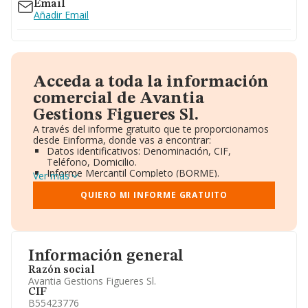
Email
Añadir Email
Acceda a toda la información
comercial de Avantia
Gestions Figueres Sl.
A través del informe gratuito que te proporcionamos
desde Einforma, donde vas a encontrar:
Datos identificativos: Denominación, CIF,
Teléfono, Domicilio.
Informe Mercantil Completo (BORME).
Ver más
Gráficos de Evolución Ventas y Empleados.
Consejo de Administración y Administradores.
QUIERO MI INFORME GRATUITO
Directivos y Ejecutivos.
Accionistas.
Participaciones y Vinculaciones en otras empresas.
Artículos de prensa publicados sobre la empresa.
Información oficial y registral complementaria.
Información general
Razón social
Avantia Gestions Figueres Sl.
CIF
B55423776