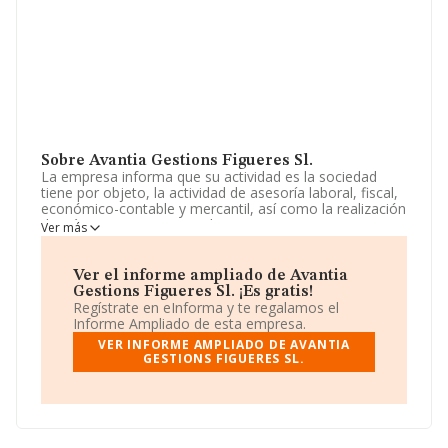
Sobre Avantia Gestions Figueres Sl.
La empresa informa que su actividad es la sociedad
tiene por objeto, la actividad de asesoría laboral, fiscal,
económico-contable y mercantil, así como la realización
de trámites y gestiones administrativas. La empresa
Ver más
aparece inscrita en el Registro Mercantil como Sociedad
Limitada. La actividad de referencia CNAE corresponde
a 'Actividades de contabilidad, teneduría de libros,
Ver el informe ampliado de Avantia
auditoría y asesoría fiscal', cuyo Código es 6920. La
Gestions Figueres Sl. ¡Es gratis!
empresa no tiene actividad en mercados exteriores.
Regístrate en eInforma y te regalamos el
Informe Ampliado de esta empresa.
Para saber más puedes acceder a su página web en
VER INFORME AMPLIADO DE AVANTIA
este enlace
www.avantiagestion.net
.
GESTIONS FIGUERES SL.
La empresa española
Avantia Gestions Figueres S.L
,
B55423776, tiene su domicilio social establecido en
Calle Mendez Nuñez núm. 4 Bj 17600, (17600), en el
municipio de Figueres, Girona, Cataluña.