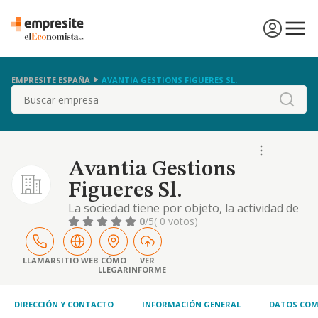
EMPRESITE ESPAÑA
AVANTIA GESTIONS FIGUERES SL.
Buscar
Avantia Gestions
Figueres Sl.
La sociedad tiene por objeto, la actividad de
asesoría laboral, fiscal, económico-contable
0
/5
( 0 votos)
y mercantil, así como la realización de
trámites y gestiones administrativas
LLAMAR
SITIO WEB
CÓMO
VER
LLEGAR
INFORME
DIRECCIÓN Y CONTACTO
INFORMACIÓN GENERAL
DATOS COM