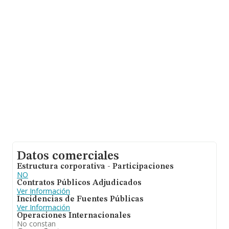
En relación con el sector y disponiendo de los datos de
hasta 56.819 empresas, la facturación en el ámbito
nacional alcanza los 14.430 millones de euros y la media
entre todas las compañías es de 253 mil euros de
ventas. En relación con la información de la provincia de
Girona, en la base de datos INFORMA constan 1039
empresas, cuyas ventas han obtenido los 247 millones
de euros. Para aportar ulterior información de interés en
el ámbito sectorial, la media de empleados es de 3; la
antigüedad alcanza los 19 años desde la constitución.
Datos comerciales
Estructura corporativa - Participaciones
NO
Contratos Públicos Adjudicados
Ver Información
Incidencias de Fuentes Públicas
Ver Información
Operaciones Internacionales
No constan