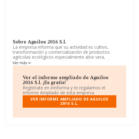
Sobre Aguiloe 2016 S.l.
La empresa informa que su actividad es cultivo,
transformación y comercialización de productos
agrícolas ecológicos especialmente aloe vera,
obtención de derivados del mismo así como cultivo y
Ver más
comercialización de productos hortofrutícolas y árboles
frutales. cnae 0113. cultivo de hortalizas, raices y
tubérculos. La empresa aparece inscrita en el Registro
Ver el informe ampliado de Aguiloe
Mercantil como Sociedad Limitada. Tiene CNAE: 4631 -
2016 S.l. ¡Es gratis!
'Comercio al por mayor de frutas y hortalizas'. La
Regístrate en eInforma y te regalamos el
empresa no tiene actividad en mercados exteriores.
Informe Ampliado de esta empresa.
VER INFORME AMPLIADO DE AGUILOE
La sociedad
Aguiloe 2016 S.L
, CIF B73926560, tiene
2016 S.L.
domicilio fiscal en Avenida Del Mar núm. 30, (30880),
Águilas, Murcia.
En relación con el sector y disponiendo de los datos de
hasta 17.576 empresas, a nivel nacional la facturación
asciende a 46.240 millones de euros y se estima que el
promedio de la facturación entre todas las empresas es