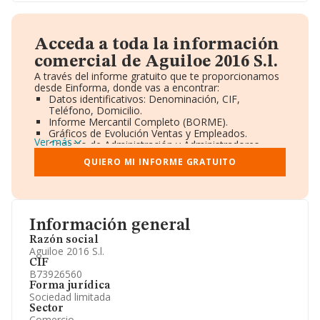
Acceda a toda la información
comercial de Aguiloe 2016 S.l.
A través del informe gratuito que te proporcionamos
desde Einforma, donde vas a encontrar:
Datos identificativos: Denominación, CIF,
Teléfono, Domicilio.
Informe Mercantil Completo (BORME).
Gráficos de Evolución Ventas y Empleados.
Ver más
Consejo de Administración y Administradores.
Directivos y Ejecutivos.
QUIERO MI INFORME GRATUITO
Accionistas.
Participaciones y Vinculaciones en otras empresas.
Artículos de prensa publicados sobre la empresa.
Información oficial y registral complementaria.
Información general
Razón social
Aguiloe 2016 S.l.
CIF
B73926560
Forma jurídica
Sociedad limitada
Sector
Comercio