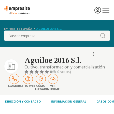
EMPRESITE ESPAÑA
AGUILOE 2016 S.L.
Buscar
Aguiloe 2016 S.l.
Cultivo, transformación y comercialización
de productos agrícolas ecológicos
0
/5
( 0 votos)
especialmente aloe vera, obtención de
derivados del mismo así como cultivo y
comercialización de productos
LLAMAR
SITIO WEB
CÓMO
VER
LLEGAR
INFORME
hortofrutícolas y árboles frutales. cnae 0113.
cultivo de hortalizas, raices y tubérculos
DIRECCIÓN Y CONTACTO
INFORMACIÓN GENERAL
DATOS COM