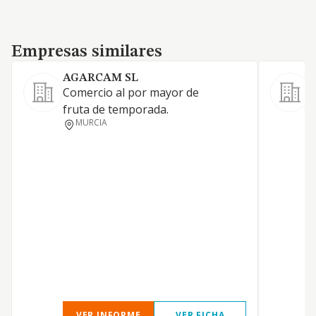
Empresas similares
Empresas similares
AGARCAM SL
Comercio al por mayor de
C
fruta de temporada.
f
MURCIA
VER INFORME
VER FICHA