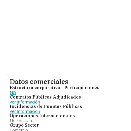
de 2 millones de euros. Teniendo en cuenta la
información sobre Murcia, en la base de datos
INFORMA constan 1748 empresas, con ventas de hasta
6.405 millones de euros. Finalmente, para completar los
datos de sector la media de antigüedad desde la
constitución es de 18 años. Los empleados de media
son 9.
Datos comerciales
Estructura corporativa - Participaciones
NO
Contratos Públicos Adjudicados
Ver Información
Incidencias de Fuentes Públicas
Ver Información
Operaciones Internacionales
No constan
Grupo Sector
Comercio