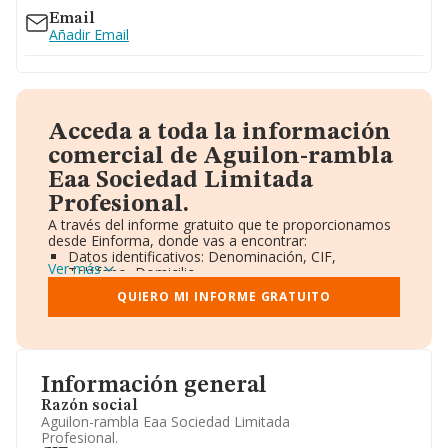
Email
Añadir Email
Acceda a toda la información
comercial de Aguilon-rambla
Eaa Sociedad Limitada
Profesional.
A través del informe gratuito que te proporcionamos
desde Einforma, donde vas a encontrar:
Datos identificativos: Denominación, CIF,
Ver más
Teléfono, Domicilio.
Informe Mercantil Completo (BORME).
QUIERO MI INFORME GRATUITO
Gráficos de Evolución Ventas y Empleados.
Consejo de Administración y Administradores.
Directivos y Ejecutivos.
Accionistas.
Participaciones y Vinculaciones en otras empresas.
Información general
Artículos de prensa publicados sobre la empresa.
Información oficial y registral complementaria.
Razón social
Aguilon-rambla Eaa Sociedad Limitada
Profesional.