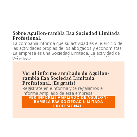
Sobre Aguilon-rambla Eaa Sociedad Limitada
Profesional.
La compañía informa que su actividad es el ejercicio de
las actividades propias de los abogados y economistas.
La empresa es una Sociedad Limitada. La actividad de
referencia CNAE corresponde a 'Actividades jurídicas',
Ver más
cuyo Código es 6910. La empresa no tiene actividad en
mercados exteriores.
Ver el informe ampliado de Aguilon-
La sociedad española
Aguilon-rambla Eaa Sociedad
rambla Eaa Sociedad Limitada
Limitada Profesional
, con NIF B99327637, está
Profesional. ¡Es gratis!
situada en Calle Marina Española núm. 10 Piso 2 E,
Regístrate en eInforma y te regalamos el
(50006), Zaragoza, Aragón.
Informe Ampliado de esta empresa.
VER INFORME AMPLIADO DE AGUILON-
En relación con el sector y disponiendo de los datos de
RAMBLA EAA SOCIEDAD LIMITADA
PROFESIONAL.
hasta 28.030 empresas, la facturación en el ámbito
nacional alcanza los 6.290 millones de euros y el
promedio de la facturación de ventas entre todas las
compañías asciende a los 224 mil euros. Respecto a la
información de la provincia (hablamos de Zaragoza), en
la base de datos INFORMA constan 405 empresas,
cuyas ventas en 2017 han alcanzado los 34 millones de