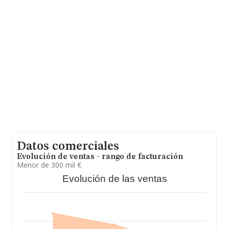
euros. Finalmente, para completar los datos de sector,
en 2017, la media de empleados de las empresas es de
2; la antigüedad desde la constitución es de 14 años.
Datos comerciales
Evolución de ventas - rango de facturación
Menor de 300 mil €
Evolución de las ventas