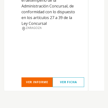
el desempeño de la
a
Administración Concursal, de
t
conformidad con lo dispuesto
p
en los artículos 27 a 39 de la
i
Ley Concursal
e
ZARAGOZA
j
o
o
h
c
c
VER INFORME
VER FICHA