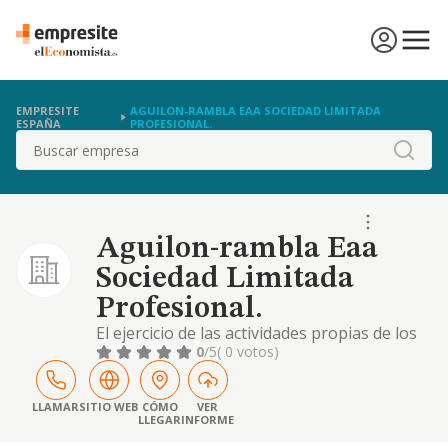
EMPRESITE
AGUILON-RAMBLA EAA SOCIEDAD LIMITADA
ESPAÑA
PROFESIONAL.
Buscar
Aguilon-rambla Eaa
Sociedad Limitada
Profesional.
El ejercicio de las actividades propias de los
abogados y economistas
0
/5
( 0 votos)
LLAMAR
SITIO WEB
CÓMO
VER
LLEGAR
INFORME