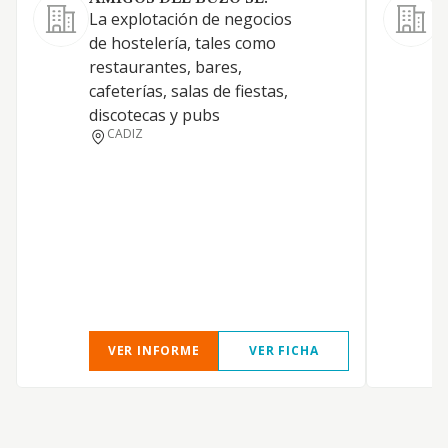
La explotación de negocios
a
de hostelería, tales como
e
restaurantes, bares,
l
cafeterías, salas de fiestas,
h
discotecas y pubs
r
CADIZ
m
r
c
r
r
l
E
VER INFORME
VER FICHA