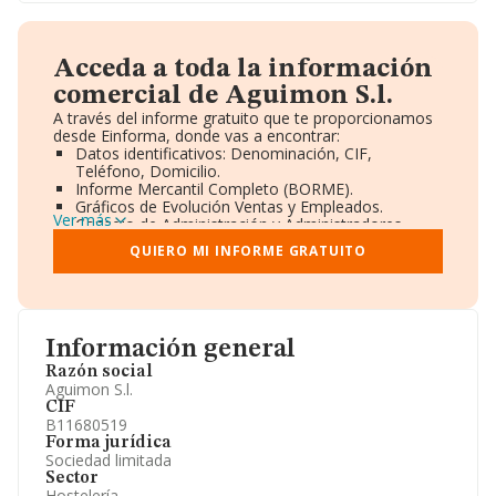
Acceda a toda la información
comercial de Aguimon S.l.
A través del informe gratuito que te proporcionamos
desde Einforma, donde vas a encontrar:
Datos identificativos: Denominación, CIF,
Teléfono, Domicilio.
Informe Mercantil Completo (BORME).
Gráficos de Evolución Ventas y Empleados.
Ver más
Consejo de Administración y Administradores.
Directivos y Ejecutivos.
QUIERO MI INFORME GRATUITO
Accionistas.
Participaciones y Vinculaciones en otras empresas.
Artículos de prensa publicados sobre la empresa.
Información oficial y registral complementaria.
Información general
Razón social
Aguimon S.l.
CIF
B11680519
Forma jurídica
Sociedad limitada
Sector
Hostelería