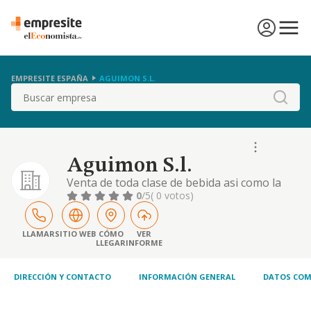
EMPRESITE ESPAÑA
AGUIMON S.L.
Buscar
Aguimon S.l.
Venta de toda clase de bebida asi como la
explotacion de bares, cafeterias,
0
/5
( 0 votos)
restaurantes.
LLAMAR
SITIO WEB
CÓMO
VER
LLEGAR
INFORME
DIRECCIÓN Y CONTACTO
INFORMACIÓN GENERAL
DATOS COM