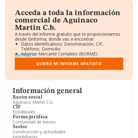
Acceda a toda la información
comercial de Aguinaco
Martin C.b.
A través del informe gratuito que te proporcionamos
desde Einforma, donde vas a encontrar:
Datos identificativos: Denominación, CIF,
Teléfono, Domicilio.
Informe Mercantil Completo (BORME).
Ver más
Gráficos de Evolución Ventas y Empleados.
Consejo de Administración y Administradores.
QUIERO MI INFORME GRATUITO
Directivos y Ejecutivos.
Accionistas.
Participaciones y Vinculaciones en otras empresas.
Artículos de prensa publicados sobre la empresa.
Información oficial y registral complementaria.
Información general
Razón social
Aguinaco Martin C.b.
CIF
E09496449
Forma jurídica
Comunidad de bienes
Sector
Construcción y actividades
inmobiliarias