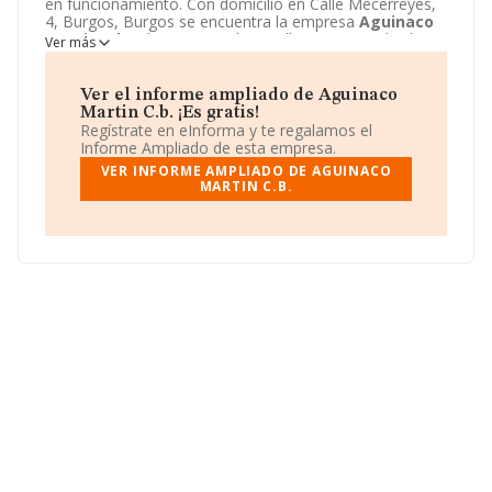
en funcionamiento. Con domicilio en Calle Mecerreyes,
4, Burgos, Burgos se encuentra la empresa
Aguinaco
Martin C.b.
. El CNAE que desarrolla es 6820 - Alquiler
Ver más
de bienes inmobiliarios por cuenta propia.
Aguinaco
Martin C.b.
está definida como Comunidad de bienes.
Ver el informe ampliado de Aguinaco
Martin C.b. ¡Es gratis!
Regístrate en eInforma y te regalamos el
Informe Ampliado de esta empresa.
VER INFORME AMPLIADO DE AGUINACO
MARTIN C.B.