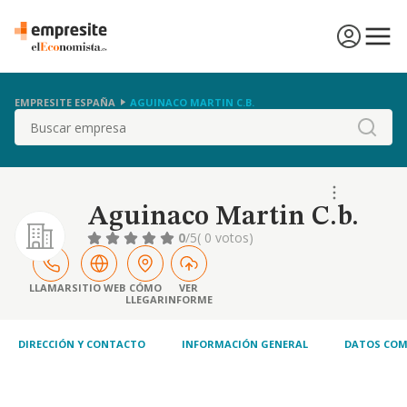
EMPRESITE ESPAÑA
AGUINACO MARTIN C.B.
Buscar
Aguinaco Martin C.b.
0
/5
( 0 votos)
LLAMAR
SITIO WEB
CÓMO
VER
LLEGAR
INFORME
DIRECCIÓN Y CONTACTO
INFORMACIÓN GENERAL
DATOS COM