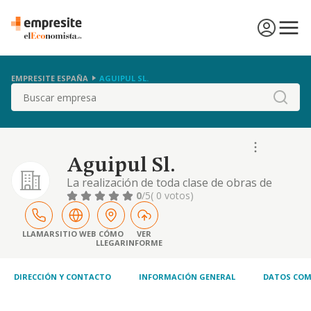
EMPRESITE ESPAÑA
AGUIPUL SL.
Buscar
Aguipul Sl.
La realización de toda clase de obras de
pavimentación, revestimientos, e instalación
0
/5
( 0 votos)
de aislamientos. la construcción,
modificación, reconstrucción o remodelación
de edificios, por cuenta propia o ajena, y su
LLAMAR
SITIO WEB
CÓMO
VER
LLEGAR
INFORME
venta por locales independientes o por
edificios completos. la compra, venta,
explotación
DIRECCIÓN Y CONTACTO
INFORMACIÓN GENERAL
DATOS COM