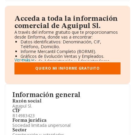
Acceda a toda la información
comercial de Aguipul Sl.
A través del informe gratuito que te proporcionamos
desde Einforma, donde vas a encontrar:
Datos identificativos: Denominación, CIF,
Teléfono, Domicilio.
Informe Mercantil Completo (BORME).
Gráficos de Evolución Ventas y Empleados.
Ver más
Consejo de Administración y Administradores.
Directivos y Ejecutivos.
QUIERO MI INFORME GRATUITO
Accionistas.
Participaciones y Vinculaciones en otras empresas.
Artículos de prensa publicados sobre la empresa.
Información oficial y registral complementaria.
Información general
Razón social
Aguipul Sl.
CIF
B14983423
Forma jurídica
Sociedad limitada unipersonal
Sector
Construcción y actividades