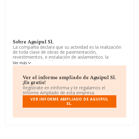
Sobre Aguipul Sl.
La compañía declara que su actividad es la realización
de toda clase de obras de pavimentación,
revestimientos, e instalación de aislamientos. la
construcción, modificación, reconstrucción o
Ver más
remodelación de edificios, por cuenta propia o ajena, y
su venta por locales independientes o por edificios
completos. la compra, venta, explotación. La sociedad
Ver el informe ampliado de Aguipul Sl.
está inscrita en el Registro Mercantil como Sociedad
¡Es gratis!
Limitada. Clasifica su actividad CNAE como '%cnae%',
Regístrate en eInforma y te regalamos el
código 4102. La sociedad no tiene actividad en
Informe Ampliado de esta empresa.
mercados exteriores.
VER INFORME AMPLIADO DE AGUIPUL
SL.
Teniendo en cuenta la información disponible en
INFORMA, ha dispuesto de un número de empleados
por debajo de la media de sector.
La compañía
Aguipul S.L
, B14983423, está situada en
Poligono Industrial Nuestra Señora Soledad Nav 38,
(14920), Aguilar De La Frontera, en Córdoba, Andalucía.