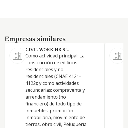
Empresas similares
Empresas similares
CIVIL WORK HR SL.
Como actividad principal: La
1
construcción de edificios
y
residenciales y no
a
residenciales (CNAE 4121-
D
4122); y como actividades
I
secundarias: compraventa y
A
arrendamiento (no
I
financiero) de todo tipo de
t
inmuebles; promoción
h
inmobiliaria, movimiento de
P
tierras, obra civil, Peluquería
A