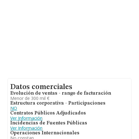
En relación con el sector y disponiendo de los datos de
hasta 6.178 empresas, en el ámbito nacional la
facturación alcanza la cifra de 10.419 millones de euros
y se calcula un promedio de facturación de 1 millón de
euros entre todas las compañías. Respecto a la
información de la provincia (hablamos de Córdoba), en
la base de datos de INFORMA aparecen 99 empresas,
cuyas ventas en 2014 han alcanzado los 42 millones de
euros. Finalmente, para completar los datos de sector,
en 2014, la antigüedad alcanza los 17 años desde la
constitución. La media de empleados de las empresas
es de 6.
Datos comerciales
Evolución de ventas - rango de facturación
Menor de 300 mil €
Estructura corporativa - Participaciones
NO
Contratos Públicos Adjudicados
Ver Información
Incidencias de Fuentes Públicas
Ver Información
Operaciones Internacionales
No constan