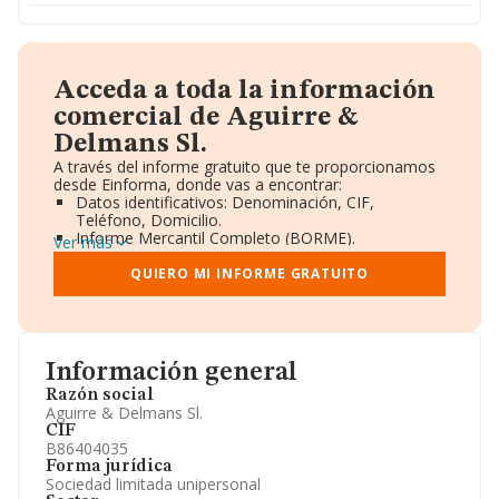
Acceda a toda la información
comercial de Aguirre &
Delmans Sl.
A través del informe gratuito que te proporcionamos
desde Einforma, donde vas a encontrar:
Datos identificativos: Denominación, CIF,
Teléfono, Domicilio.
Informe Mercantil Completo (BORME).
Ver más
Gráficos de Evolución Ventas y Empleados.
Consejo de Administración y Administradores.
QUIERO MI INFORME GRATUITO
Directivos y Ejecutivos.
Accionistas.
Participaciones y Vinculaciones en otras empresas.
Artículos de prensa publicados sobre la empresa.
Información oficial y registral complementaria.
Información general
Razón social
Aguirre & Delmans Sl.
CIF
B86404035
Forma jurídica
Sociedad limitada unipersonal