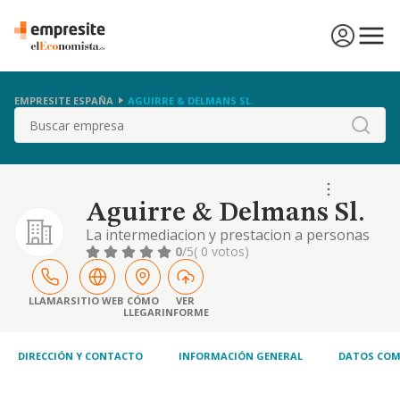
EMPRESITE ESPAÑA
AGUIRRE & DELMANS SL.
Buscar
Aguirre & Delmans Sl.
La intermediacion y prestacion a personas
fisicas y juridicas, tanto nacionales como
0
/5
( 0 votos)
extranjeras, de toda clase de servicios de
asesoramiento contable, juridico.
LLAMAR
SITIO WEB
CÓMO
VER
LLEGAR
INFORME
DIRECCIÓN Y CONTACTO
INFORMACIÓN GENERAL
DATOS COM