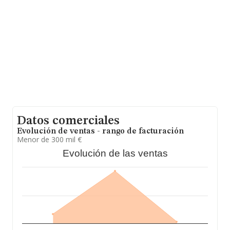
información de la provincia (hablamos de Madrid), en la
base de datos de INFORMA aparecen 8265 empresas,
cuyas ventas en 2024 han alcanzado los 3.567 millones
de euros. Por último, con el fin de ampliar la
información relativa al ámbito de la empresa, la
antigüedad desde la constitución es de 14 años. La
media de empleados de las empresas es de 2.
Datos comerciales
Evolución de ventas - rango de facturación
Menor de 300 mil €
Evolución de las ventas