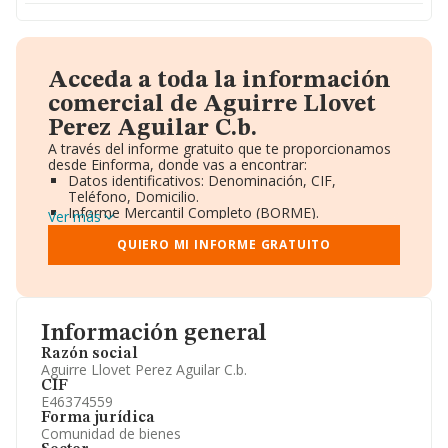
Acceda a toda la información
comercial de Aguirre Llovet
Perez Aguilar C.b.
A través del informe gratuito que te proporcionamos
desde Einforma, donde vas a encontrar:
Datos identificativos: Denominación, CIF,
Teléfono, Domicilio.
Informe Mercantil Completo (BORME).
Ver más
Gráficos de Evolución Ventas y Empleados.
Consejo de Administración y Administradores.
QUIERO MI INFORME GRATUITO
Directivos y Ejecutivos.
Accionistas.
Participaciones y Vinculaciones en otras empresas.
Artículos de prensa publicados sobre la empresa.
Información oficial y registral complementaria.
Información general
Razón social
Aguirre Llovet Perez Aguilar C.b.
CIF
E46374559
Forma jurídica
Comunidad de bienes