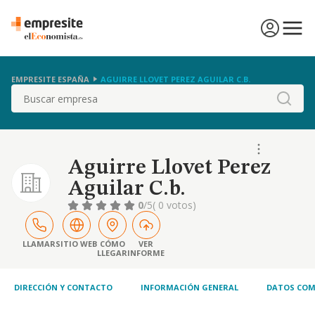
EMPRESITE ESPAÑA
AGUIRRE LLOVET PEREZ AGUILAR C.B.
Buscar
Aguirre Llovet Perez
Aguilar C.b.
0
/5
( 0 votos)
LLAMAR
SITIO WEB
CÓMO
VER
LLEGAR
INFORME
DIRECCIÓN Y CONTACTO
INFORMACIÓN GENERAL
DATOS COM