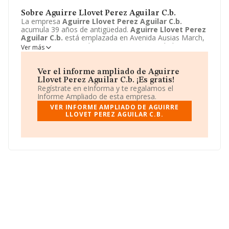
Sobre Aguirre Llovet Perez Aguilar C.b.
La empresa
Aguirre Llovet Perez Aguilar C.b.
acumula 39 años de antigüedad.
Aguirre Llovet Perez
Aguilar C.b.
está emplazada en Avenida Ausias March,
46 - 2, Burjassot, Valencia. Centra su actividad CNAE
Ver más
como 8621 - Actividades de medicina general y de
medicina familiar y comunitaria. La empresa
Aguirre
Llovet Perez Aguilar C.b.
es Comunidad de bienes.
Ver el informe ampliado de Aguirre
Llovet Perez Aguilar C.b. ¡Es gratis!
Regístrate en eInforma y te regalamos el
Informe Ampliado de esta empresa.
VER INFORME AMPLIADO DE AGUIRRE
LLOVET PEREZ AGUILAR C.B.