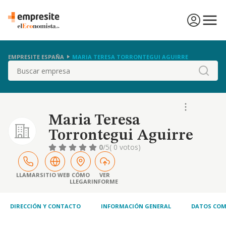
EMPRESITE ESPAÑA
MARIA TERESA TORRONTEGUI AGUIRRE
Buscar
Maria Teresa
Torrontegui Aguirre
0
/5
( 0 votos)
LLAMAR
SITIO WEB
CÓMO
VER
LLEGAR
INFORME
DIRECCIÓN Y CONTACTO
INFORMACIÓN GENERAL
DATOS COM