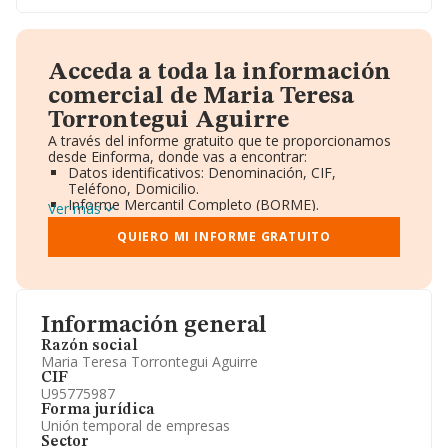
Acceda a toda la información
comercial de Maria Teresa
Torrontegui Aguirre
A través del informe gratuito que te proporcionamos
desde Einforma, donde vas a encontrar:
Datos identificativos: Denominación, CIF,
Teléfono, Domicilio.
Informe Mercantil Completo (BORME).
Ver más
Gráficos de Evolución Ventas y Empleados.
Consejo de Administración y Administradores.
QUIERO MI INFORME GRATUITO
Directivos y Ejecutivos.
Accionistas.
Participaciones y Vinculaciones en otras empresas.
Artículos de prensa publicados sobre la empresa.
Información oficial y registral complementaria.
Información general
Razón social
Maria Teresa Torrontegui Aguirre
CIF
U95775987
Forma jurídica
Unión temporal de empresas
Sector