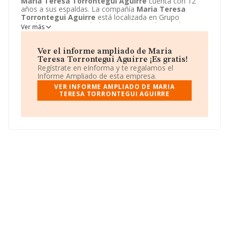
Maria Teresa Torrontegui Aguirre
cuenta con 12
años a sus espaldas. La compañía
Maria Teresa
Torrontegui Aguirre
está localizada en Grupo
Landesa, 5. Su actividad CNAE se ubica dentro de 5630 -
Ver más
Servicios de bebidas.
Maria Teresa Torrontegui
Aguirre
tiene un modelo de sociedad Unión temporal
de empresas.
Ver el informe ampliado de Maria
Teresa Torrontegui Aguirre ¡Es gratis!
Regístrate en eInforma y te regalamos el
Informe Ampliado de esta empresa.
VER INFORME AMPLIADO DE MARIA
TERESA TORRONTEGUI AGUIRRE