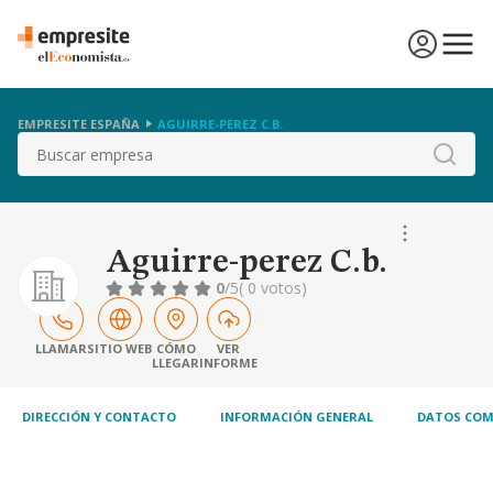
EMPRESITE ESPAÑA
AGUIRRE-PEREZ C.B.
Buscar
Aguirre-perez C.b.
0
/5
( 0 votos)
LLAMAR
SITIO WEB
CÓMO
VER
LLEGAR
INFORME
DIRECCIÓN Y CONTACTO
INFORMACIÓN GENERAL
DATOS COM