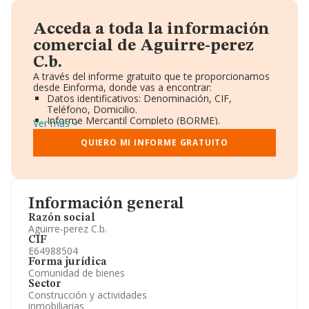
Acceda a toda la información
comercial de Aguirre-perez
C.b.
A través del informe gratuito que te proporcionamos
desde Einforma, donde vas a encontrar:
Datos identificativos: Denominación, CIF,
Teléfono, Domicilio.
Informe Mercantil Completo (BORME).
Ver más
Gráficos de Evolución Ventas y Empleados.
Consejo de Administración y Administradores.
QUIERO MI INFORME GRATUITO
Directivos y Ejecutivos.
Accionistas.
Participaciones y Vinculaciones en otras empresas.
Artículos de prensa publicados sobre la empresa.
Información oficial y registral complementaria.
Información general
Razón social
Aguirre-perez C.b.
CIF
E64988504
Forma jurídica
Comunidad de bienes
Sector
Construcción y actividades
inmobiliarias