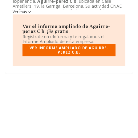
experiencia.
Aguirre-perez C.b.
ubicada en Calle
Ametllers, 19, la Garriga, Barcelona. Su actividad CNAE
se fine como 6820 - Alquiler de bienes inmobiliarios por
Ver más
cuenta propia. El modelo de sociedad de
Aguirre-
perez C.b.
es Comunidad de bienes.
Ver el informe ampliado de Aguirre-
perez C.b. ¡Es gratis!
Regístrate en eInforma y te regalamos el
Informe Ampliado de esta empresa.
VER INFORME AMPLIADO DE AGUIRRE-
PEREZ C.B.