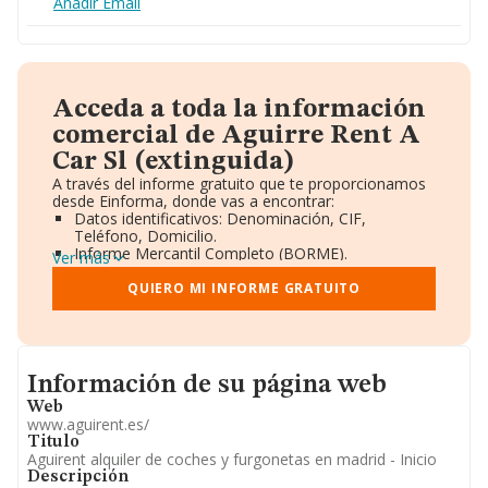
Añadir Email
Acceda a toda la información
comercial de Aguirre Rent A
Car Sl (extinguida)
A través del informe gratuito que te proporcionamos
desde Einforma, donde vas a encontrar:
Datos identificativos: Denominación, CIF,
Teléfono, Domicilio.
Informe Mercantil Completo (BORME).
Ver más
Gráficos de Evolución Ventas y Empleados.
Consejo de Administración y Administradores.
QUIERO MI INFORME GRATUITO
Directivos y Ejecutivos.
Accionistas.
Participaciones y Vinculaciones en otras empresas.
Artículos de prensa publicados sobre la empresa.
Informacion de su página web
Información oficial y registral complementaria.
Información de su página web
Web
www.aguirent.es/
Titulo
Aguirent alquiler de coches y furgonetas en madrid - Inicio
Descripción