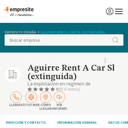
EMPRESITE ESPAÑA
AGUIRRE RENT A CAR SL (EXTINGUIDA)
Buscar
Aguirre Rent A Car Sl
(extinguida)
La explotacion en regimen de
arrendamiento (no financiero) de toda clase
0
/5
( 0 votos)
de vehiculos, automoviles o remolcados,
industriales o de turismo
LLAMAR
SITIO WEB
CÓMO
VER
LLEGAR
INFORME
DIRECCIÓN Y CONTACTO
INFORMACIÓN GENERAL
DATOS COM