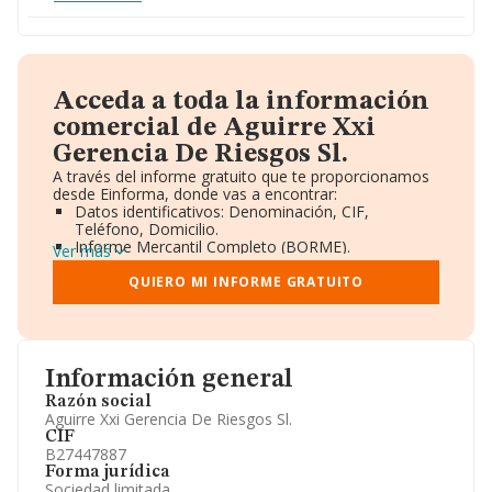
Acceda a toda la información
comercial de Aguirre Xxi
Gerencia De Riesgos Sl.
A través del informe gratuito que te proporcionamos
desde Einforma, donde vas a encontrar:
Datos identificativos: Denominación, CIF,
Teléfono, Domicilio.
Informe Mercantil Completo (BORME).
Ver más
Gráficos de Evolución Ventas y Empleados.
Consejo de Administración y Administradores.
QUIERO MI INFORME GRATUITO
Directivos y Ejecutivos.
Accionistas.
Participaciones y Vinculaciones en otras empresas.
Artículos de prensa publicados sobre la empresa.
Información oficial y registral complementaria.
Información general
Razón social
Aguirre Xxi Gerencia De Riesgos Sl.
CIF
B27447887
Forma jurídica
Sociedad limitada