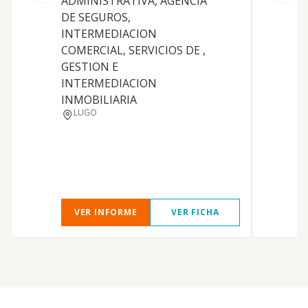
ADMINISTRATIVA, AGENCIA
a
DE SEGUROS,
l
INTERMEDIACION
i
COMERCIAL, SERVICIOS DE ,
r
GESTION E
a
INTERMEDIACION
c
INMOBILIARIA
c
LUGO
C
VER INFORME
VER FICHA