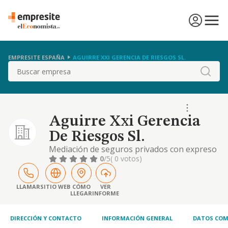
EMPRESITE ESPAÑA
AGUIRRE XXI GERENCIA DE RIESGOS SL.
Buscar
Aguirre Xxi Gerencia
De Riesgos Sl.
Mediación de seguros privados con expreso
sometimiento a la legislación vigente o que
0
/5
( 0 votos)
pueda estarlo en el futuro en materia de
mediación de seguros privados. auxiliar
externo de seguros. servicios
LLAMAR
SITIO WEB
CÓMO
VER
LLEGAR
INFORME
administrativos externos a empresas de
mediación de seguros privados. consultoría
en general y gestión
DIRECCIÓN Y CONTACTO
INFORMACIÓN GENERAL
DATOS COM