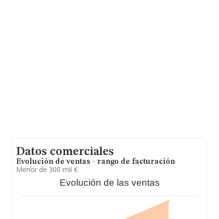
hasta 56.819 empresas, la facturación en el ámbito
nacional alcanza los 14.430 millones de euros y se
estima que el promedio de la facturación entre todas
las empresas es de 253 mil euros. Teniendo en cuenta
la información sobre Lugo, en la base de datos
INFORMA constan 272 empresas, cuyas ventas han
obtenido los 112 millones de euros. Con el fin de
ampliar la información relativa a las compañías, la
antigüedad alcanza los 19 años desde la constitución.
La media de empleados de las empresas es de 3.
Datos comerciales
Evolución de ventas - rango de facturación
Menor de 300 mil €
Evolución de las ventas