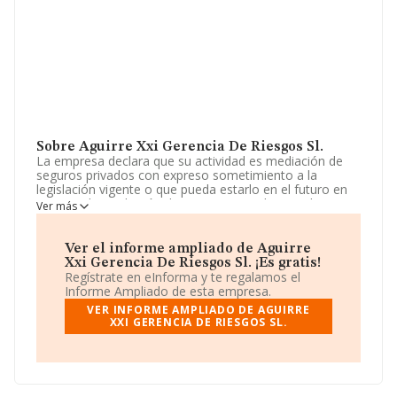
Sobre Aguirre Xxi Gerencia De Riesgos Sl.
La empresa declara que su actividad es mediación de
seguros privados con expreso sometimiento a la
legislación vigente o que pueda estarlo en el futuro en
materia de mediación de seguros privados. auxiliar
Ver más
externo de seguros. servicios administrativos externos a
empresas de mediación de seguros privados.
consultoría en general y gestión. La empresa es una
Ver el informe ampliado de Aguirre
Sociedad Limitada. La actividad de referencia CNAE
Xxi Gerencia De Riesgos Sl. ¡Es gratis!
corresponde a 'Actividades de contabilidad, teneduría de
Regístrate en eInforma y te regalamos el
libros, auditoría y asesoría fiscal', cuyo Código es 6920.
Informe Ampliado de esta empresa.
No realiza actividad de importación y/o exportación.
VER INFORME AMPLIADO DE AGUIRRE
XXI GERENCIA DE RIESGOS SL.
La compañía
Aguirre Xxi Gerencia de Riesgos S.L
,
CIF B27447887, tiene su domicilio social establecido en
Calle Mariña Española núm. 23 4, (27002), Lugo, Galicia.
En relación con el sector y disponiendo de los datos de