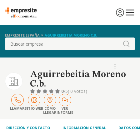
EMPRESITE ESPAÑA
AGUIRREBEITIA MORENO C.B.
Buscar
Aguirrebeitia Moreno
C.b.
0
/5
( 0 votos)
LLAMAR
SITIO WEB
CÓMO
VER
LLEGAR
INFORME
DIRECCIÓN Y CONTACTO
INFORMACIÓN GENERAL
DATOS COM