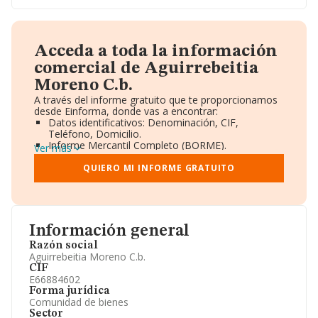
Acceda a toda la información
comercial de Aguirrebeitia
Moreno C.b.
A través del informe gratuito que te proporcionamos
desde Einforma, donde vas a encontrar:
Datos identificativos: Denominación, CIF,
Teléfono, Domicilio.
Informe Mercantil Completo (BORME).
Ver más
Gráficos de Evolución Ventas y Empleados.
Consejo de Administración y Administradores.
QUIERO MI INFORME GRATUITO
Directivos y Ejecutivos.
Accionistas.
Participaciones y Vinculaciones en otras empresas.
Artículos de prensa publicados sobre la empresa.
Información oficial y registral complementaria.
Información general
Razón social
Aguirrebeitia Moreno C.b.
CIF
E66884602
Forma jurídica
Comunidad de bienes
Sector