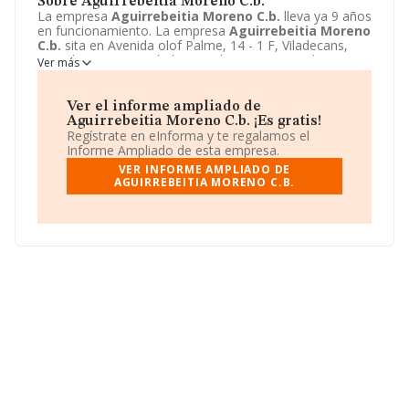
Sobre Aguirrebeitia Moreno C.b.
La empresa
Aguirrebeitia Moreno C.b.
lleva ya 9 años
en funcionamiento. La empresa
Aguirrebeitia Moreno
C.b.
sita en Avenida olof Palme, 14 - 1 F, Viladecans,
Barcelona. La actividad CNAE de esta compañía es 6820
Ver más
- Alquiler de bienes inmobiliarios por cuenta propia. La
emprea
Aguirrebeitia Moreno C.b.
se registra como
Comunidad de bienes.
Ver el informe ampliado de
Aguirrebeitia Moreno C.b. ¡Es gratis!
Regístrate en eInforma y te regalamos el
Informe Ampliado de esta empresa.
VER INFORME AMPLIADO DE
AGUIRREBEITIA MORENO C.B.