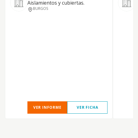
Aislamientos y cubiertas.
S
BURGOS
f
c
f
e
A
t
L
T
H
VER INFORME
VER FICHA