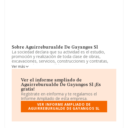
Sobre Aguirreburualde De Gayangos Sl
La sociedad declara que su actividad es el estudio,
promoción y realización de toda clase de obras,
excavaciones, servicios, construcciones y contratas,
tanto privadas como públicas, por cuenta propia o
Ver más
ajena la adquisición, uso, disfrute, arredamiento, venta.
La sociedad está inscrita en el Registro Mercantil como
Sociedad Limitada. Clasifica su actividad CNAE como
Ver el informe ampliado de
'%cnae%', código 4101. La compañía no tiene actividad
Aguirreburualde De Gayangos Sl ¡Es
en mercados exteriores.
gratis!
Regístrate en eInforma y te regalamos el
Ha contado con el mismo número de profesionales y
Informe Ampliado de esta empresa.
atendiendo a los datos disponibles en INFORMA, ese
VER INFORME AMPLIADO DE
número ha estado por encima de la media de sector.
AGUIRREBURUALDE DE GAYANGOS SL
La compañía
Aguirreburualde de Gayangos S.L
,
B09377490, Villasante, en Burgos, Castilla-león.