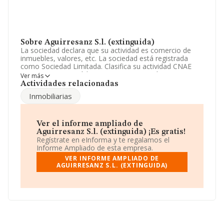
Sobre Aguirresanz S.l. (extinguida)
La sociedad declara que su actividad es comercio de
inmuebles, valores, etc. La sociedad está registrada
como Sociedad Limitada. Clasifica su actividad CNAE
como '%cnae%', código 6812. La compañía no tiene
Ver más
actividad en mercados exteriores.
Actividades relacionadas
Inmobiliarias
La compañía
Aguirresanz S.L. (extinguida)
, con CIF
B01276872, está situada en Calle Diputacion Foral De
Alava núm. 7, (01001), en el municipio de Vitoria-gasteiz,
provincia de Álava, País Vasco.
Ver el informe ampliado de
Aguirresanz S.l. (extinguida) ¡Es gratis!
Con los datos a disposición de INFORMA sobre 231.218
Regístrate en eInforma y te regalamos el
empresas pertenecientes al sector, en el ámbito
Informe Ampliado de esta empresa.
nacional la facturación alcanza la cifra de 29.817
VER INFORME AMPLIADO DE
millones de euros y se calcula un promedio de
AGUIRRESANZ S.L. (EXTINGUIDA)
facturación de 128 mil euros entre todas las compañías.
Finalmente, para completar los datos de sector, en
2023, la media de empleados es de 1; la antigüedad
alcanza los 20 años desde la constitución.