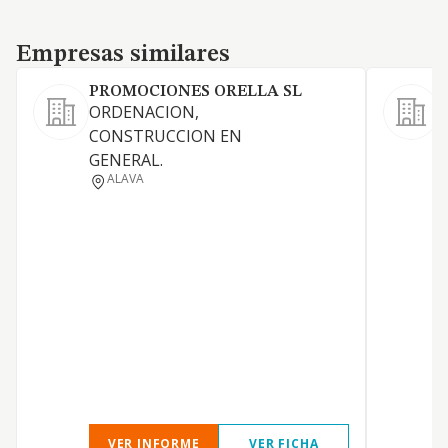
Empresas similares
Empresas similares
PROMOCIONES ORELLA SL
ORDENACION,
CONSTRUCCION EN
GENERAL.
G
ALAVA
I
VER INFORME
VER FICHA