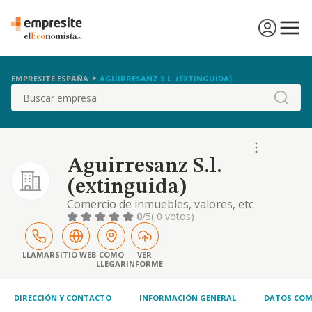
EMPRESITE ESPAÑA
AGUIRRESANZ S.L. (EXTINGUIDA)
Buscar
Aguirresanz S.l.
(extinguida)
Comercio de inmuebles, valores, etc
0
/5
( 0 votos)
LLAMAR
SITIO WEB
CÓMO
VER
LLEGAR
INFORME
DIRECCIÓN Y CONTACTO
INFORMACIÓN GENERAL
DATOS COM