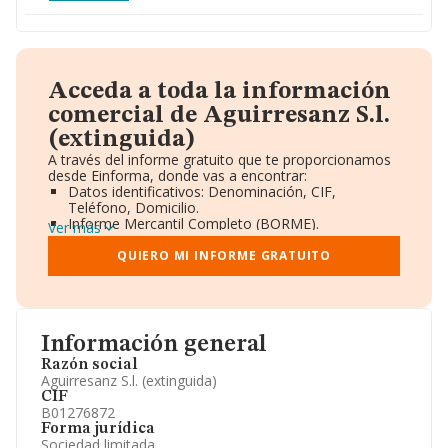
Acceda a toda la información
comercial de Aguirresanz S.l.
(extinguida)
A través del informe gratuito que te proporcionamos
desde Einforma, donde vas a encontrar:
Datos identificativos: Denominación, CIF,
Teléfono, Domicilio.
Informe Mercantil Completo (BORME).
Ver más
Gráficos de Evolución Ventas y Empleados.
Consejo de Administración y Administradores.
QUIERO MI INFORME GRATUITO
Directivos y Ejecutivos.
Accionistas.
Participaciones y Vinculaciones en otras empresas.
Artículos de prensa publicados sobre la empresa.
Información oficial y registral complementaria.
Información general
Razón social
Aguirresanz S.l. (extinguida)
CIF
B01276872
Forma jurídica
Sociedad limitada