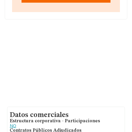
459 millones de euros. Para aportar ulterior información
de interés en el ámbito sectorial, la media de
empleados es de 27. La media de antigüedad desde la
constitución es de 17 años.
Datos comerciales
Estructura corporativa - Participaciones
NO
Contratos Públicos Adjudicados