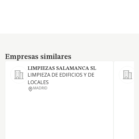
Empresas similares
Empresas similares
LIMPIEZAS SALAMANCA SL
LIMPIEZA DE EDIFICIOS Y DE
P
LOCALES
D
MADRID
D
C
P