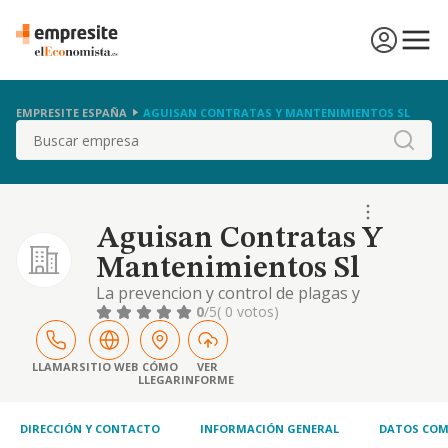
EMPRESITE ESPAÑA
AGUISAN CONTRATAS Y MANTENIMIENTOS SL
Buscar
Aguisan Contratas Y
Mantenimientos Sl
La prevencion y control de plagas y
bacterias, control de calidad de agua y medio
0
/5
( 0 votos)
ambiente, higiene alimentaria y
desinsectacion. etc.
LLAMAR
SITIO WEB
CÓMO
VER
LLEGAR
INFORME
DIRECCIÓN Y CONTACTO
INFORMACIÓN GENERAL
DATOS COM