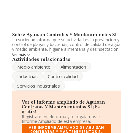
Sobre Aguisan Contratas Y Mantenimientos Sl
La sociedad informa que su actividad es la prevencion y
control de plagas y bacterias, control de calidad de agua
y medio ambiente, higiene alimentaria y desinsectacion.
etc. La empresa está registrada como Sociedad
Ver más
Limitada. Su CNAE corresponde a 8122 con código
Actividades relacionadas
'Otras actividades de limpieza industrial y de edificios'.
Medio ambiente
Alimentacion
La compañía no tiene actividad en mercados exteriores.
Industrias
Control calidad
La sociedad
Aguisan Contratas y Mantenimientos
S.L
, con NIF B85586386, se encuentra en Calle Ansar
Servicios industriales
núm. 27 Loc Bj, (28047), en el municipio de Madrid,
Madrid.
En relación con el sector y disponiendo de los datos de
Ver el informe ampliado de Aguisan
hasta 2.877 empresas, a nivel nacional la facturación
Contratas Y Mantenimientos Sl ¡Es
asciende a 2.488 millones de euros y se calcula un
gratis!
promedio de facturación de 864 mil euros entre todas
Regístrate en eInforma y te regalamos el
las compañías. En relación con la información de la
Informe Ampliado de esta empresa.
provincia de Madrid, en la base de datos INFORMA
VER INFORME AMPLIADO DE AGUISAN
constan 541 empresas, cuyas ventas han alcanzado los
CONTRATAS Y MANTENIMIENTOS SL