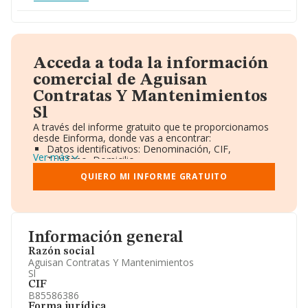
Acceda a toda la información
comercial de Aguisan
Contratas Y Mantenimientos
Sl
A través del informe gratuito que te proporcionamos
desde Einforma, donde vas a encontrar:
Datos identificativos: Denominación, CIF,
Ver más
Teléfono, Domicilio.
Informe Mercantil Completo (BORME).
QUIERO MI INFORME GRATUITO
Gráficos de Evolución Ventas y Empleados.
Consejo de Administración y Administradores.
Directivos y Ejecutivos.
Accionistas.
Participaciones y Vinculaciones en otras empresas.
Información general
Artículos de prensa publicados sobre la empresa.
Información oficial y registral complementaria.
Razón social
Aguisan Contratas Y Mantenimientos
Sl
CIF
B85586386
Forma jurídica