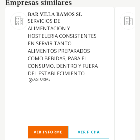
Empresas similares
Empresas similares
BAR VILLA RAMOS SL
SERVICIOS DE
C
ALIMENTACION Y
a
HOSTELERIA CONSISTENTES
t
EN SERVIR TANTO
l
ALIMENTOS PREPARADOS
i
COMO BEBIDAS, PARA EL
P
CONSUMO, DENTRO Y FUERA
t
DEL ESTABLECIMIENTO.
r
ASTURIAS
r
VER INFORME
VER FICHA