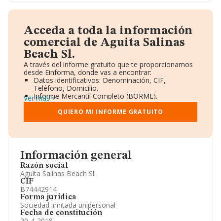
Acceda a toda la información
comercial de Aguita Salinas
Beach Sl.
A través del informe gratuito que te proporcionamos
desde Einforma, donde vas a encontrar:
Datos identificativos: Denominación, CIF,
Teléfono, Domicilio.
Informe Mercantil Completo (BORME).
Ver más
Gráficos de Evolución Ventas y Empleados.
Consejo de Administración y Administradores.
QUIERO MI INFORME GRATUITO
Directivos y Ejecutivos.
Accionistas.
Participaciones y Vinculaciones en otras empresas.
Artículos de prensa publicados sobre la empresa.
Información oficial y registral complementaria.
Información general
Razón social
Aguita Salinas Beach Sl.
CIF
B74442914
Forma jurídica
Sociedad limitada unipersonal
Fecha de constitución
20-4-2018