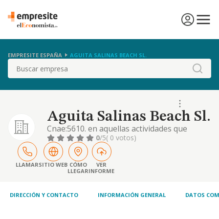
EMPRESITE ESPAÑA
AGUITA SALINAS BEACH SL.
Buscar
Aguita Salinas Beach Sl.
Cnae:5610. en aquellas actividades que
tuvieran carácter profesional la sociedad
0
/5
( 0 votos)
actuará como intermediaria. objeto:
restaurantes y puestos de comidas
LLAMAR
SITIO WEB
CÓMO
VER
LLEGAR
INFORME
DIRECCIÓN Y CONTACTO
INFORMACIÓN GENERAL
DATOS COM