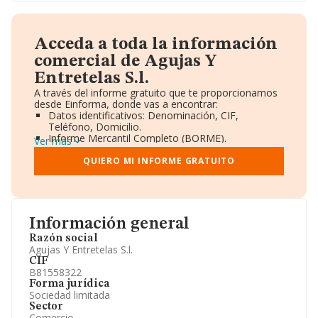
Acceda a toda la información
comercial de Agujas Y
Entretelas S.l.
A través del informe gratuito que te proporcionamos
desde Einforma, donde vas a encontrar:
Datos identificativos: Denominación, CIF,
Teléfono, Domicilio.
Informe Mercantil Completo (BORME).
Ver más
Gráficos de Evolución Ventas y Empleados.
Consejo de Administración y Administradores.
QUIERO MI INFORME GRATUITO
Directivos y Ejecutivos.
Accionistas.
Participaciones y Vinculaciones en otras empresas.
Artículos de prensa publicados sobre la empresa.
Información oficial y registral complementaria.
Información general
Razón social
Agujas Y Entretelas S.l.
CIF
B81558322
Forma jurídica
Sociedad limitada
Sector
Comercio