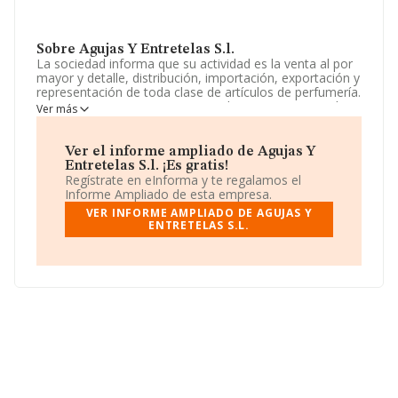
Sobre Agujas Y Entretelas S.l.
La sociedad informa que su actividad es la venta al por
mayor y detalle, distribución, importación, exportación y
representación de toda clase de artículos de perfumería.
La empresa aparece inscrita en el Registro Mercantil
Ver más
como Sociedad Limitada. Su actividad CNAE es
'Comercio al por menor de textiles en establecimientos
especializados' con código 4751. La empresa no tiene
Ver el informe ampliado de Agujas Y
actividad en mercados exteriores.
Entretelas S.l. ¡Es gratis!
Regístrate en eInforma y te regalamos el
No ha habido variación en cuanto al número de
Informe Ampliado de esta empresa.
empleados con respecto al 2004 y teniendo en cuenta
VER INFORME AMPLIADO DE AGUJAS Y
la información disponible en INFORMA, ha dispuesto de
ENTRETELAS S.L.
un número de empleados por debajo de la media de
sector.
La compañía
Agujas y Entretelas S.L
, NIF
B81558322, tiene su domicilio social establecido en
Paseo De Alcobendas núm. 10 25 Cc Bulevar, (28109),
en el municipio de Alcobendas, Madrid.
Con los datos a disposición de INFORMA sobre 8.157
empresas pertenecientes al sector, en el ámbito
nacional la facturación alcanza la cifra de 1.306 millones
de euros y la media entre todas las compañías es de