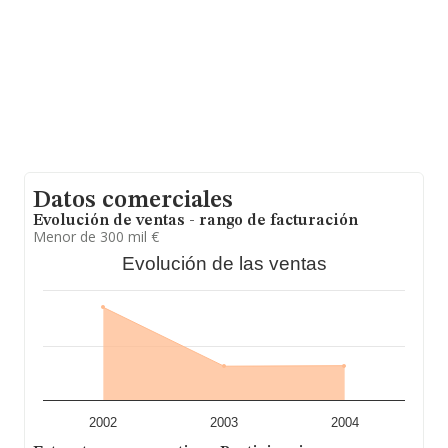
160 mil euros de ventas en 2005. En cuanto a la
información relativa a la provincia de Madrid, en la base
de datos de INFORMA aparecen 1641 empresas, cuyas
ventas en 2005 han alcanzado los 279 millones de
euros. Por último, con el fin de ampliar la información
relativa al ámbito de la empresa, la media de
antigüedad desde la constitución es de 19 años. La
media de empleados es de 2.
Datos comerciales
Evolución de ventas - rango de facturación
Menor de 300 mil €
Evolución de las ventas
2002
2003
2004