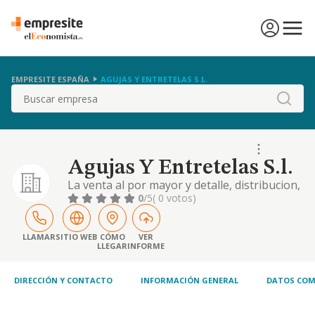
EMPRESITE ESPAÑA
AGUJAS Y ENTRETELAS S.L.
Buscar
Agujas Y Entretelas S.l.
La venta al por mayor y detalle, distribucion,
importacion, exportacion y representacion
0
/5
( 0 votos)
de toda clase de articulos de perfumeria.
LLAMAR
SITIO WEB
CÓMO
VER
LLEGAR
INFORME
DIRECCIÓN Y CONTACTO
INFORMACIÓN GENERAL
DATOS COM