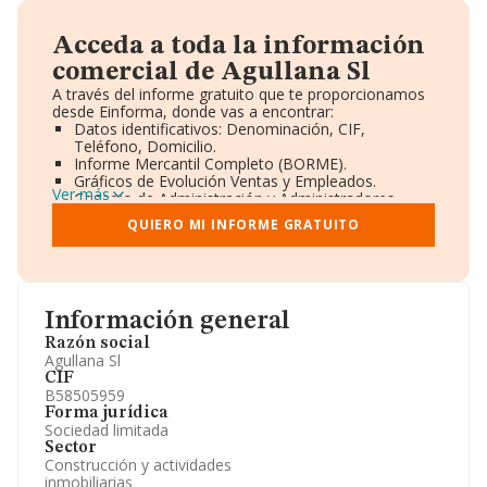
Acceda a toda la información
comercial de Agullana Sl
A través del informe gratuito que te proporcionamos
desde Einforma, donde vas a encontrar:
Datos identificativos: Denominación, CIF,
Teléfono, Domicilio.
Informe Mercantil Completo (BORME).
Gráficos de Evolución Ventas y Empleados.
Ver más
Consejo de Administración y Administradores.
Directivos y Ejecutivos.
QUIERO MI INFORME GRATUITO
Accionistas.
Participaciones y Vinculaciones en otras empresas.
Artículos de prensa publicados sobre la empresa.
Información oficial y registral complementaria.
Información general
Razón social
Agullana Sl
CIF
B58505959
Forma jurídica
Sociedad limitada
Sector
Construcción y actividades
inmobiliarias