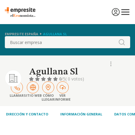
EMPRESITE ESPAÑA
AGULLANA SL
Buscar
Agullana Sl
0
/5
( 0 votos)
LLAMAR
SITIO WEB
CÓMO
VER
LLEGAR
INFORME
DIRECCIÓN Y CONTACTO
INFORMACIÓN GENERAL
DATOS COM