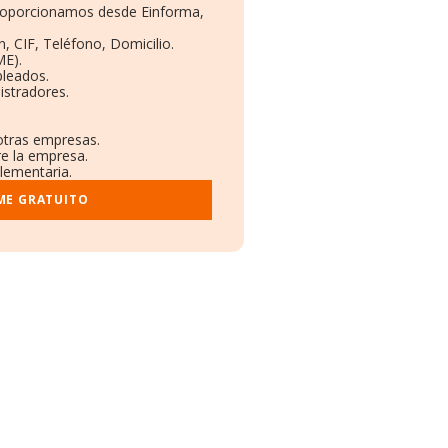
 proporcionamos desde Einforma,
, CIF, Teléfono, Domicilio.
ME).
pleados.
istradores.
 otras empresas.
re la empresa.
plementaria.
ME GRATUITO