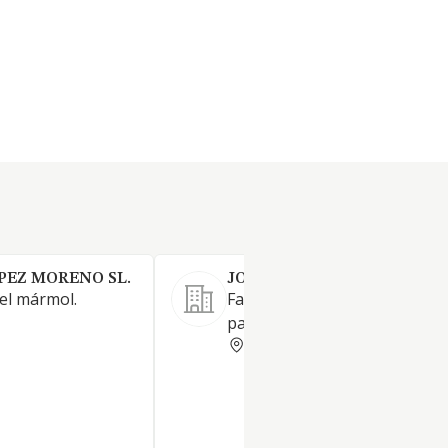
EZ MORENO SL.
JOSE CANDELA GARCIA SL
del mármol.
Fabricación de bases de már
para trofeos.
ALICANTE