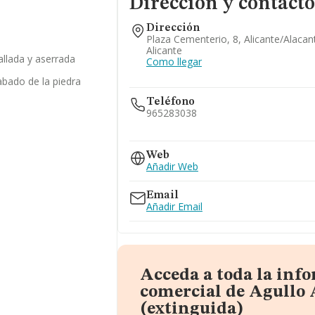
Dirección y contacto
Dirección
Plaza Cementerio, 8, Alicante/alacan
Alicante
tallada y aserrada
Como llegar
abado de la piedra
Teléfono
965283038
965101495
Web
Añadir Web
Email
Añadir Email
Acceda a toda la inf
comercial de Agullo 
(extinguida)