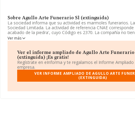
Sobre Agullo Arte Funerario Sl (extinguida)
La sociedad informa que su actividad es marmoles funerarios. L
Sociedad Limitada. La actividad de referencia CNAE corresponde a
acabado de la piedra', cuyo Código es 2370. La compañía no tien
mercados exteriores.
Ver más
Para más información es posible contactar a través del teléfono
Ver el informe ampliado de Agullo Arte Funerario
La compañía
Agullo Arte Funerario S.L (extinguida)
, B546825
(extinguida) ¡Es gratis!
social establecido en Plaza Cementerio núm. 8, (03006), Alicant
Regístrate en eInforma y te regalamos el Informe Ampliado
Valenciana.
empresa.
VER INFORME AMPLIADO DE AGULLO ARTE FUNER
Con los datos a disposición de INFORMA sobre 3.382 empresas p
(EXTINGUIDA)
sector, a nivel nacional la facturación asciende a 1.405 millones 
facturación de ventas entre todas las compañías alcanza los 415 
Finalmente, para completar los datos de sector los empleados d
media de antigüedad desde la constitución es de 23 años.