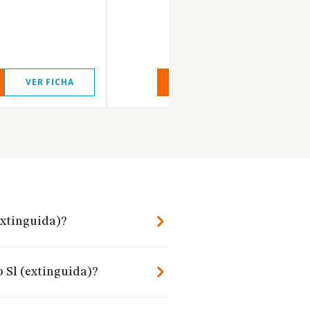
VER FICHA
VER INFORME
VER FIC
extinguida)?
o Sl (extinguida)?