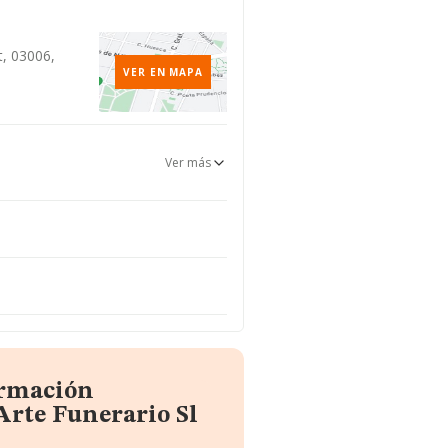
t, 03006,
VER EN MAPA
Ver más
ormación
Arte Funerario Sl