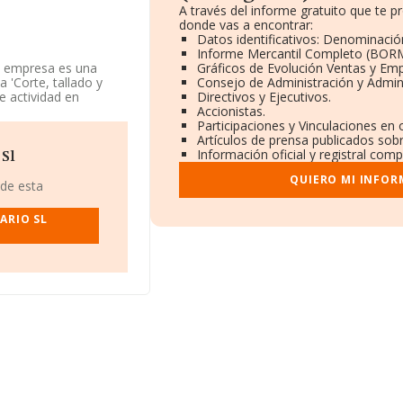
A través del informe gratuito que te
donde vas a encontrar:
Datos identificativos: Denominación
Informe Mercantil Completo (BOR
a empresa es una
Gráficos de Evolución Ventas y Em
 'Corte, tallado y
Consejo de Administración y Admin
e actividad en
Directivos y Ejecutivos.
Accionistas.
Participaciones y Vinculaciones en
 965283038.
Artículos de prensa publicados sob
Información oficial y registral com
 Sl
05, tiene su domicilio
QUIERO MI INFOR
e, Comunidad
 de esta
ARIO SL
ertenecientes al
de euros y la media de
mil euros.
e media son 4. La