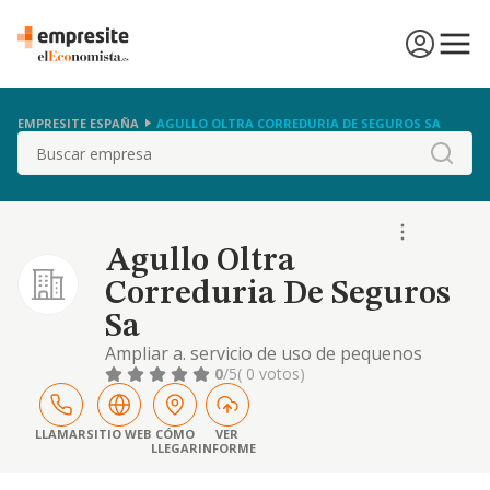
EMPRESITE ESPAÑA
AGULLO OLTRA CORREDURIA DE SEGUROS SA
Buscar
Agullo Oltra
Correduria De Seguros
Sa
Ampliar a. servicio de uso de pequenos
despachos, separados por mamparas, que
0
/5
( 0 votos)
se encuentran en el interior del local de
negocios sito en valencia, 294, esc.drcha.b,
1.1 y 2 de barcelona. dentro del citado local,
LLAMAR
SITIO WEB
CÓMO
VER
LLEGAR
INFORME
domicili