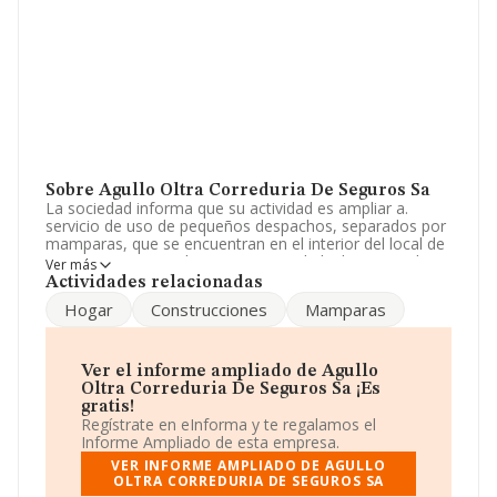
Sobre Agullo Oltra Correduria De Seguros Sa
La sociedad informa que su actividad es ampliar a.
servicio de uso de pequeños despachos, separados por
mamparas, que se encuentran en el interior del local de
negocios sito en valencia, 294, esc.drcha.b, 1.1 y 2 de
Ver más
barcelona. dentro del citado local, domicili. La empresa
Actividades relacionadas
está registrada como Sociedad Anónima. Su actividad
Hogar
Construcciones
Mamparas
CNAE es 'Actividades de agentes y corredores de
seguros' con código 6622. La compañía no tiene
actividad en mercados exteriores.
Ver el informe ampliado de Agullo
Para llamar las oficinas se puede hacer a través del
Oltra Correduria De Seguros Sa ¡Es
número 932657774 y puedes consultar su página web
gratis!
aquí:
www.agullooltra.com
.
Regístrate en eInforma y te regalamos el
Informe Ampliado de esta empresa.
La compañía
Agullo Oltra Correduria de Seguros
VER INFORME AMPLIADO DE AGULLO
S.A
, con número de identificación fiscal A58368374,
OLTRA CORREDURIA DE SEGUROS SA
está situada en Calle Valencia núm. 492 -494 Local 9-10,