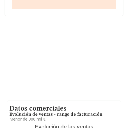
(08013), en el municipio de Barcelona, Cataluña.
Con los datos a disposición de INFORMA sobre 17.872
empresas pertenecientes al sector, a nivel nacional la
facturación asciende a 5.569 millones de euros y el
promedio de la facturación de ventas entre todas las
compañías asciende a los 311 mil euros. Como
información adicional de interés, la media de empleados
de las empresas es de 3. La media de antigüedad desde
la constitución es de 17 años.
Datos comerciales
Evolución de ventas - rango de facturación
Menor de 300 mil €
Evolución de las ventas