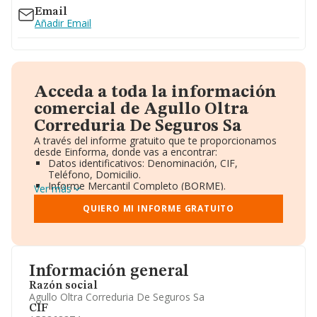
Email
Añadir Email
Acceda a toda la información
comercial de Agullo Oltra
Correduria De Seguros Sa
A través del informe gratuito que te proporcionamos
desde Einforma, donde vas a encontrar:
Datos identificativos: Denominación, CIF,
Teléfono, Domicilio.
Informe Mercantil Completo (BORME).
Ver más
Gráficos de Evolución Ventas y Empleados.
Consejo de Administración y Administradores.
QUIERO MI INFORME GRATUITO
Directivos y Ejecutivos.
Accionistas.
Participaciones y Vinculaciones en otras empresas.
Artículos de prensa publicados sobre la empresa.
Información oficial y registral complementaria.
Información general
Razón social
Agullo Oltra Correduria De Seguros Sa
CIF