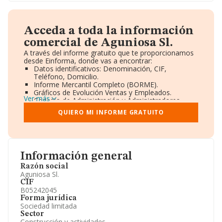
Acceda a toda la información
comercial de Aguniosa Sl.
A través del informe gratuito que te proporcionamos
desde Einforma, donde vas a encontrar:
Datos identificativos: Denominación, CIF,
Teléfono, Domicilio.
Informe Mercantil Completo (BORME).
Gráficos de Evolución Ventas y Empleados.
Ver más
Consejo de Administración y Administradores.
Directivos y Ejecutivos.
QUIERO MI INFORME GRATUITO
Accionistas.
Participaciones y Vinculaciones en otras empresas.
Artículos de prensa publicados sobre la empresa.
Información oficial y registral complementaria.
Información general
Razón social
Aguniosa Sl.
CIF
B05242045
Forma jurídica
Sociedad limitada
Sector
Construcción y actividades