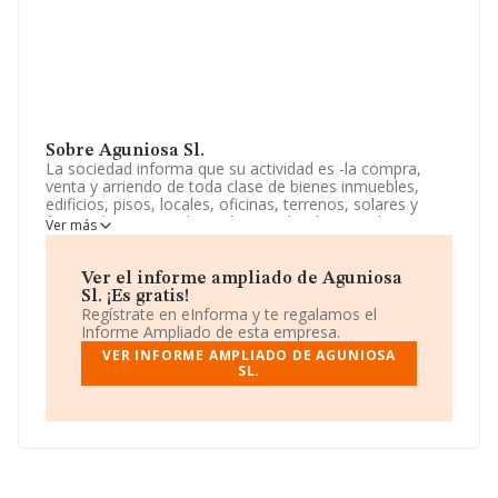
Sobre Aguniosa Sl.
La sociedad informa que su actividad es -la compra,
venta y arriendo de toda clase de bienes inmuebles,
edificios, pisos, locales, oficinas, terrenos, solares y
fincas rústicas. -explotación, instalación, gestión y
Ver más
administración de hoteles, cafeterías, bares,
restaurantes, comedores y en general todo tipo de
negocios o establecimientos d. La sociedad está inscrita
Ver el informe ampliado de Aguniosa
en el Registro Mercantil como Sociedad Limitada. Su
Sl. ¡Es gratis!
actividad CNAE es '%cnae%' con código 6812. No
Regístrate en eInforma y te regalamos el
realiza actividad de importación y/o exportación.
Informe Ampliado de esta empresa.
VER INFORME AMPLIADO DE AGUNIOSA
La empresa
Aguniosa S.L
, con CIF B05242045, se
SL.
encuentra en Plaza Melilla núm. 4 1, (05420), en el
municipio de Sotillo De La Adrada, en Ávila, Castilla-
león.
En relación con el sector y disponiendo de los datos de
hasta 231.218 empresas, en el ámbito nacional la
facturación alcanza la cifra de 29.817 millones de euros