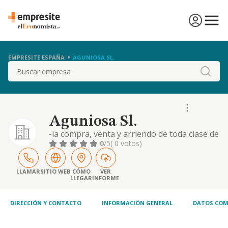
EMPRESITE ESPAÑA
AGUNIOSA SL.
Buscar
Aguniosa Sl.
-la compra, venta y arriendo de toda clase de
bienes inmuebles, edificios, pisos, locales,
0
/5
( 0 votos)
oficinas, terrenos, solares y fincas rústicas. -
explotación, instalación, gestión y
administración de hoteles, cafeterías, bares,
LLAMAR
SITIO WEB
CÓMO
VER
LLEGAR
INFORME
restaurantes, comedores y en general todo
tipo de negocios o establecimientos d
DIRECCIÓN Y CONTACTO
INFORMACIÓN GENERAL
DATOS COM