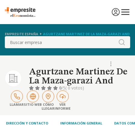
EMPRESITE ESPAÑA
AGURTZANE MARTINEZ DE LA MAZA-GARAZI AND
Buscar
Agurtzane Martinez De
La Maza-garazi And
0
/5
( 0 votos)
LLAMAR
SITIO WEB
CÓMO
VER
LLEGAR
INFORME
DIRECCIÓN Y CONTACTO
INFORMACIÓN GENERAL
DATOS COM