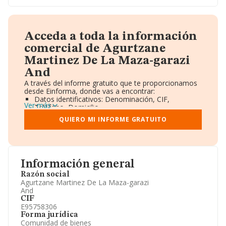
Acceda a toda la información
comercial de Agurtzane
Martinez De La Maza-garazi
And
A través del informe gratuito que te proporcionamos
desde Einforma, donde vas a encontrar:
Datos identificativos: Denominación, CIF,
Ver más
Teléfono, Domicilio.
Informe Mercantil Completo (BORME).
QUIERO MI INFORME GRATUITO
Gráficos de Evolución Ventas y Empleados.
Consejo de Administración y Administradores.
Directivos y Ejecutivos.
Accionistas.
Participaciones y Vinculaciones en otras empresas.
Información general
Artículos de prensa publicados sobre la empresa.
Información oficial y registral complementaria.
Razón social
Agurtzane Martinez De La Maza-garazi
And
CIF
E95758306
Forma jurídica
Comunidad de bienes