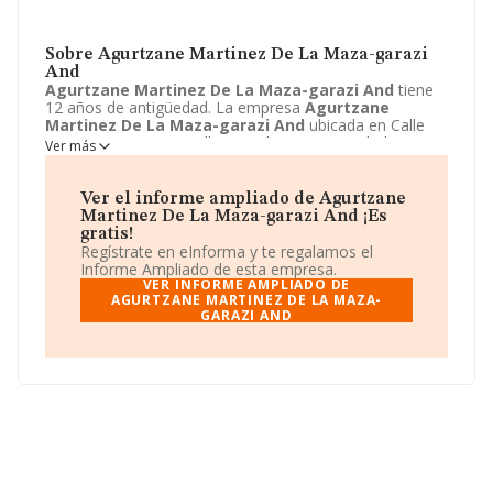
Sobre Agurtzane Martinez De La Maza-garazi
And
Agurtzane Martinez De La Maza-garazi And
tiene
12 años de antigüedad. La empresa
Agurtzane
Martinez De La Maza-garazi And
ubicada en Calle
Musico Sarasate, 6, Bilbao, Bizkaia. Su actividad CNAE
Ver más
está definida como 8622 - Actividades de otras
especialidades médicas. La forma jurídica de
Agurtzane Martinez De La Maza-garazi And
es
Ver el informe ampliado de Agurtzane
Comunidad de bienes.
Martinez De La Maza-garazi And ¡Es
gratis!
Regístrate en eInforma y te regalamos el
Informe Ampliado de esta empresa.
VER INFORME AMPLIADO DE
AGURTZANE MARTINEZ DE LA MAZA-
GARAZI AND