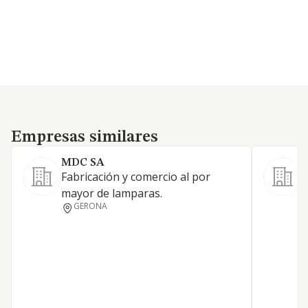
Empresas similares
Empresas similares
MDC SA
Fabricación y comercio al por
D
mayor de lamparas.
GERONA
L