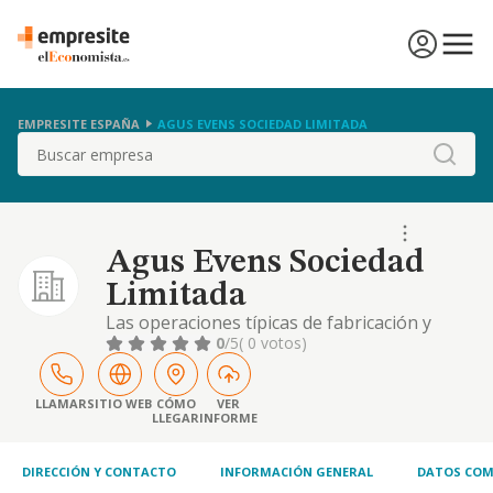
EMPRESITE ESPAÑA
AGUS EVENS SOCIEDAD LIMITADA
Buscar
Agus Evens Sociedad
Limitada
Las operaciones típicas de fabricación y
comercialización de pantallas para lámparas
0
/5
( 0 votos)
y demás instrumentos de iluminación; así
como toda clase de artículos y componentes
relacionados con lo anterior.
LLAMAR
SITIO WEB
CÓMO
VER
LLEGAR
INFORME
DIRECCIÓN Y CONTACTO
INFORMACIÓN GENERAL
DATOS COM