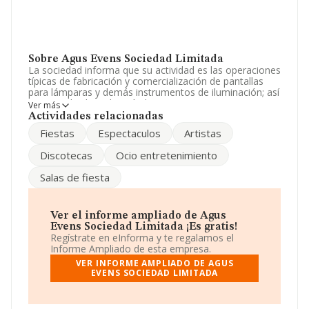
Sobre Agus Evens Sociedad Limitada
La sociedad informa que su actividad es las operaciones
típicas de fabricación y comercialización de pantallas
para lámparas y demás instrumentos de iluminación; así
como toda clase de artículos y componentes
Ver más
relacionados con lo anterior. La sociedad está
Actividades relacionadas
registrada como Sociedad Limitada. La actividad de
Fiestas
Espectaculos
Artistas
referencia CNAE corresponde a 'Fabricación de
lámparas y aparatos eléctricos de iluminación', cuyo
Discotecas
Ocio entretenimiento
Código es 2740. La empresa no tiene actividad en
mercados exteriores.
Salas de fiesta
La sociedad
Agus Evens Sociedad Limitada
,
B55068902, se encuentra en Avenida Extremadura núm.
20 Bj, (17300), en el municipio de Blanes, Girona,
Ver el informe ampliado de Agus
Cataluña.
Evens Sociedad Limitada ¡Es gratis!
Regístrate en eInforma y te regalamos el
Con los datos a disposición de INFORMA sobre 1.148
Informe Ampliado de esta empresa.
empresas pertenecientes al sector, a nivel nacional la
VER INFORME AMPLIADO DE AGUS
facturación asciende a 1.275 millones de euros y se
EVENS SOCIEDAD LIMITADA
estima que el promedio de la facturación entre todas
las empresas es de 1 millón de euros. Teniendo en
cuenta la información sobre Girona, en la base de datos