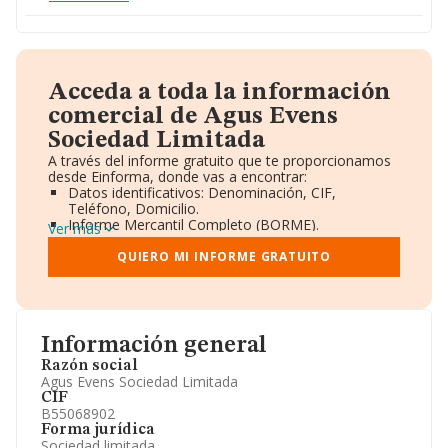
Acceda a toda la información
comercial de Agus Evens
Sociedad Limitada
A través del informe gratuito que te proporcionamos
desde Einforma, donde vas a encontrar:
Datos identificativos: Denominación, CIF,
Teléfono, Domicilio.
Informe Mercantil Completo (BORME).
Ver más
Gráficos de Evolución Ventas y Empleados.
Consejo de Administración y Administradores.
QUIERO MI INFORME GRATUITO
Directivos y Ejecutivos.
Accionistas.
Participaciones y Vinculaciones en otras empresas.
Artículos de prensa publicados sobre la empresa.
Información oficial y registral complementaria.
Información general
Razón social
Agus Evens Sociedad Limitada
CIF
B55068902
Forma jurídica
Sociedad limitada