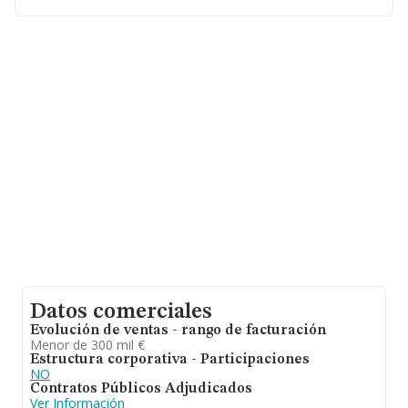
de INFORMA aparecen 23 empresas, con ventas en
2010 de hasta 9 millones de euros. Como información
adicional de interés, la media de empleados de las
empresas es de 6. La antigüedad desde la constitución
es de 22 años.
Datos comerciales
Evolución de ventas - rango de facturación
Menor de 300 mil €
Estructura corporativa - Participaciones
NO
Contratos Públicos Adjudicados
Ver Información